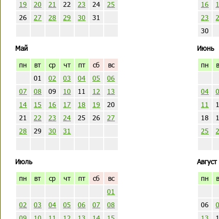
19
20
21
22
23
24
25
16
26
27
28
29
30
31
23
30
Май
Июнь
пн
вт
ср
чт
пт
сб
вс
пн
01
02
03
04
05
06
07
08
09
10
11
12
13
04
14
15
16
17
18
19
20
11
21
22
23
24
25
26
27
18
28
29
30
31
25
Июль
Август
пн
вт
ср
чт
пт
сб
вс
пн
01
02
03
04
05
06
07
08
06
09
10
11
12
13
14
15
13