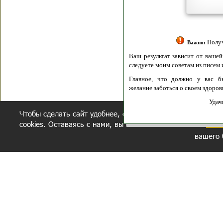
Полити
Получение моих 
Важно:
Ваш результат зависит от вашей мотивации
следуете моим советам из писем и книг.
Главное, что должно у вас быть - вер
желание заботься о своем здоровье.
Удачи! Искрен
Чтобы сделать сайт удобнее, осуществляется обработка и
cookies. Оставаясь с нами, вы соглашаетесь с нашей
полит
вашего 