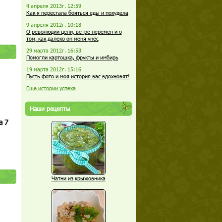
4 апреля 2013г. 12:59
Как я перестала бояться еды и похудела
9 апреля 2012г. 10:18
О революции цели, ветре перемен и о
том, как далеко он меня унёс
29 марта 2012г. 16:53
Помогли картошка, фрукты и имбирь
19 марта 2012г. 15:16
Пусть фото и моя история вас вдохновят!
Еще истории успеха
Наши рецепты
а 7
Чатни из крыжовника