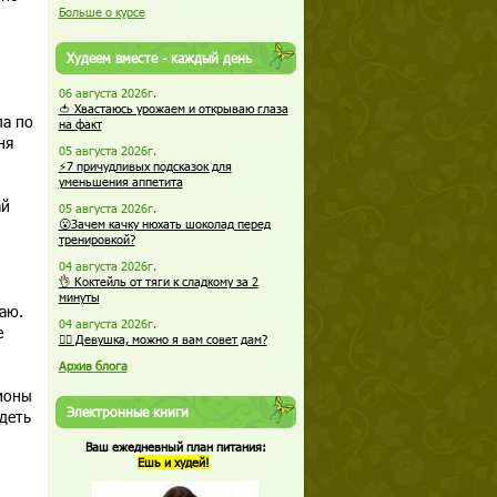
Больше о курсе
Худеем вместе - каждый день
06 августа 2026г.
🍅 Хвастаюсь урожаем и открываю глаза
ла по
на факт
ня
05 августа 2026г.
⚡7 причудливых подсказок для
уменьшения аппетита
ай
05 августа 2026г.
😮Зачем качку нюхать шоколад перед
тренировкой?
04 августа 2026г.
👌 Коктейль от тяги к сладкому за 2
минуты
аю.
04 августа 2026г.
е
🏋️‍♀️ Девушка, можно я вам совет дам?
Архив блога
лионы
Электронные книги
деть
Ваш ежедневный план питания:
Ешь и худей!