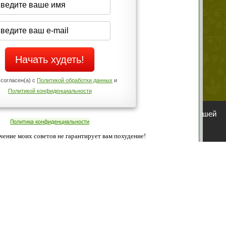
Да
Нет
Телефоны службы поддержки
+7 (909) 421-77-27
ованием cookies. Оставаясь с нами, вы соглашаетесь с нашей
 браузера.
Согласен
ательно вы
 фигуру и