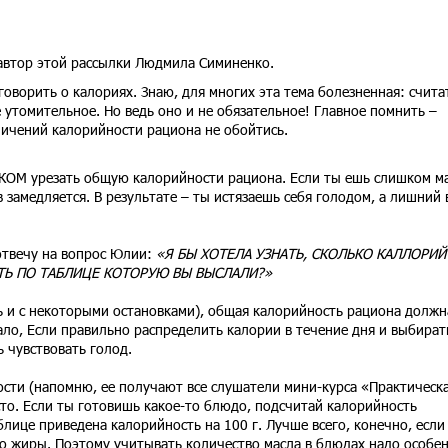
 автор этой рассылки Людмила Симиненко.
оворить о калориях. Знаю, для многих эта тема болезненная: счита
 утомительное. Но ведь оно и не обязательное! Главное помнить –
ничений калорийности рациона не обойтись.
КОМ урезать общую калорийности рациона. Если ты ешь слишком м
в замедляется. В результате – ты истязаешь себя голодом, а лишний 
отвечу на вопрос Юлии:
«Я БЫ ХОТЕЛА УЗНАТЬ, СКОЛЬКО КАЛЛОРИЙ
АТЬ ПО ТАБЛИЦЕ КОТОРУЮ ВЫ ВЫСЛАЛИ?»
ь и с некоторыми остановками), общая калорийность рациона должн
мало, Если правильно распределить калории в течение дня и выбират
ь чувствовать голод.
ости (напомню, ее получают все слушатели мини-курса «Практическ
то. Если ты готовишь какое-то блюдо, подсчитай калорийность
ице приведена калорийность на 100 г. Лучше всего, конечно, если
то жиры. Поэтому учитывать количество масла в блюдах надо особе