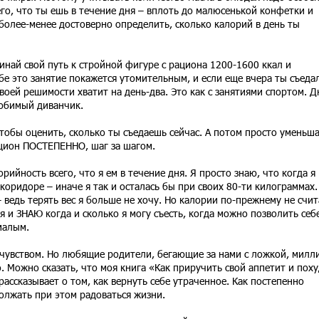
го, что ты ешь в течение дня – вплоть до малюсенькой конфетки и
более-менее достоверно определить, сколько калорий в день ты
най свой путь к стройной фигуре с рациона 1200-1600 ккал и
бе это занятие покажется утомительным, и если еще вчера ты съеда
твоей решимости хватит на день-два. Это как с занятиями спортом. Д
любимый диванчик.
тобы оценить, сколько ты съедаешь сейчас. А потом просто уменьш
ацион ПОСТЕПЕННО, шаг за шагом.
рийность всего, что я ем в течение дня. Я просто знаю, что когда я
коридоре – иначе я так и осталась бы при своих 80-ти килограммах.
 ведь терять вес я больше не хочу. Но калории по-прежнему не счит
 и ЗНАЮ когда и сколько я могу съесть, когда можно позволить себ
 малым.
 чувством. Но любящие родители, бегающие за нами с ложкой, мил
. Можно сказать, что моя книга «Как приручить свой аппетит и поху
рассказывает о том, как вернуть себе утраченное. Как постепенно
должать при этом радоваться жизни.