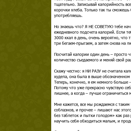
тщательно. Записывай калорийность все
корочки хлеба. Только так ты сможешь 
употребляешь.
Но знаешь что? Я НЕ СОВЕТУЮ тебе начи
ежедневного подсчета калорий. Если те
3000 ккал в день, очень вероятно, что 
три бегаем-прыгаем, а затем снова на 
Посчитай калории один день – просто ч
количество съедаемого и меняй свой р
Скажу честно: я НИ РАЗУ не считала кало
худела, она была в выше обозначенном 
Теперь, конечно, я ем немного больше –
Потому что уже прекрасно чувствую себя
лишнее, а когда – лучше ограничиться
Мне кажется, все мы рождаемся с таким
соблазнов, и прочее – лишают нас этого
без таблеток и пытки голодом» как раз 
научить себя обходиться малым, и про