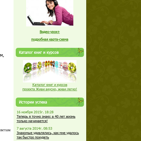
Видео-урок+
подробная карта-схема
Каталог книг и курсов
м,
.
Каталог книг и курсов
проекта Живи вкусно, живи легко!
Истории успеха
16 ноября 2015г. 18:28
Теперь я точно знаю: в 40 лет жизнь
только начинается!
7 августа 2014г. 08:53
оветам
Знакомые удивлялись, как мне удалось
так быстро похудеть