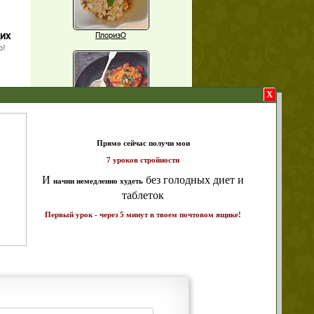
щих
ПлоризО
о!
X
Паприка, фаршированная чечевицей
т и
ике!
Рагу из баклажанов с нутом
Еще рецепты
Проверь себя
Часто ли вы чувствуете усталость в
середине дня?