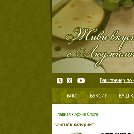
Ваш тренер по 
БЛОГ
БУКСИР
ВАШ К
Главная
/
Архив блога
Считать калории?