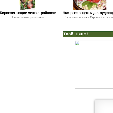
Жиросжигающие меню стройности
Экспресс-рецепты для худею
Полное меню с рецептами
Экономьте время и Стройнейте Вкусн
нс!
Прямо сейчас получи мои
7 уроков стройности
И
без голодных дие
начни немедленно худеть
таблеток
Первый урок - через 5 минут в твоем почтовом ящ