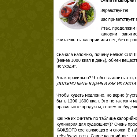
Считать калории?
Здравствуйте!
Вас приветствует
Итак, продолжим г
калории – занятие
считаешь ты калории или нет, без огра
Сначала напомню, почему нельзя СЛИШ
(менее 1000 ккал в день), обмен вещест
не уходит.
А как правильно? Чтобы выяснить это, 
ДОЛЖНО БЫТЬ В ДЕНЬ И КАК ИХ СЧИТ
Чтобы худеть медленно, но верно (пуст
быть 1200-1600 ккал. Это не так уж и 
правильные продукты, совсем не будеш
Как же их считать по таблице калорийн
кулинария для худеющих»)? Очень прос
КАЖДОГО составляющего и сложи. В табл
тебя будут весы. Самое калорийное – э