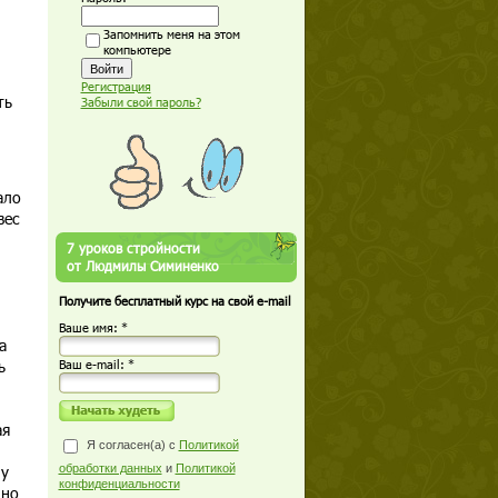
Запомнить меня на этом
компьютере
Регистрация
ть
Забыли свой пароль?
ало
вес
7 уроков стройности
от Людмилы Симиненко
Получите бесплатный курс на свой e-mail
Ваше имя: *
а
ь
Ваш е-mail: *
ая
Я согласен(а) с
Политикой
 у
обработки данных
и
Политикой
конфиденциальности
нно