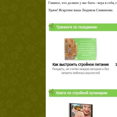
Главное, что должно у вас быть - вера в себя,
Удачи! Искренне ваша Людмила Симиненко.
Тренинги по похудению
Как выстроить стройное питание
1
Похудеть, не считая каждую калорию и без
запрета любимых вкусностей
Книги по стройной кулинарии