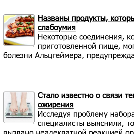
Названы продукты, котор
слабоумия
Некоторые соединения, ко
приготовленной пище, мог
болезни Альцгеймера, предупрежд
Стало известно о связи т
ожирения
Исследуя проблему набора
специалисты выяснили, т
вызвано неадекватной реакцией ор