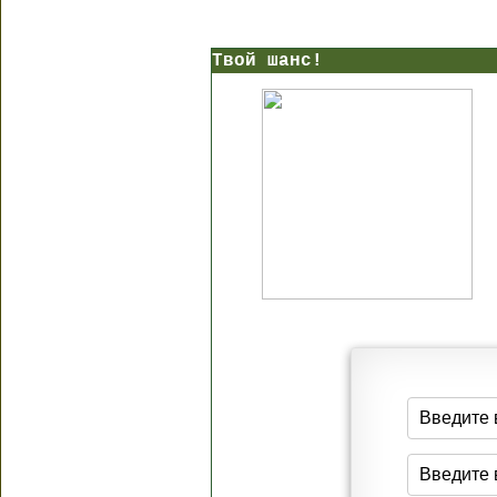
Твой шанс!