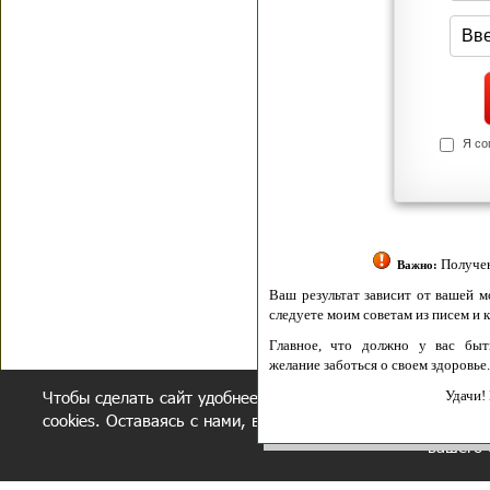
Я согласен(а
Политик
Полити
Получение моих 
Важно:
Ваш результат зависит от вашей мотивации
следуете моим советам из писем и книг.
Главное, что должно у вас быть - вер
желание заботься о своем здоровье.
Чтобы сделать сайт удобнее, осуществляется обработка и
Удачи! Искрен
cookies. Оставаясь с нами, вы соглашаетесь с нашей
полит
вашего 