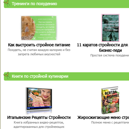
Тренинги по похудению
Как выстроить стройное питание
11 каратов стройности для
бизнес-леди
Похудеть, не считая каждую калорию и без
запрета любимых вкусностей
Простая система похудени
Книги по стройной кулинарии
Итальянские Рецепты Стройности
Жиросжигающие меню стр
Книга избранных видео-рецептов,
Полное меню с рецептам
адаптированных для стройнеющих