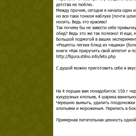
детства не люблю.
Между прочим, сегодня я начала один и
но все-таки тонком каблуке (почти шпи
носить. Ведь это красиво!
Так почему бы не завести себе привычку
обед? Ведь это же так полезно! И еще,
Большой подмогой в ваших эксперимент
«Рецепты легких блюд из «ящика» (боле
книги «Как приручить свой аппетит и п
http://figura.stilno.info/leto.php
С душой можно приготовить себе и вкус
На 4 порции вам понадобится: 150 г че
кукурузных хлопьев, 4 шарика ванильн
Черешню вымыть, удалить плодоножки и
хлопьями и мороженым. Перелить в бок
Примерная питательная ценность одной