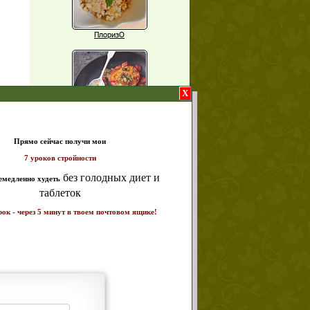
ПлоризО
X
Паприка, фаршированная чечевицей
т и
ике!
Рагу из баклажанов с нутом
Еще рецепты
Проверь себя
Часто ли вы чувствуете усталость в
середине дня?