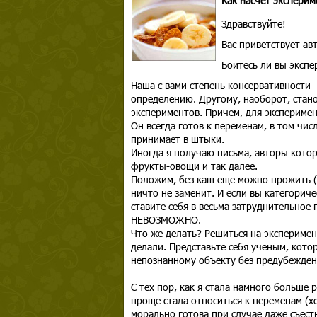
Как насчет эксперим
Здравствуйте!
Вас приветствует а
Боитесь ли вы эксп
Наша с вами степень консервативности
определению. Другому, наоборот, стано
экспериментов. Причем, для эксперимен
Он всегда готов к переменам, в том чи
принимает в штыки.
Иногда я получаю письма, авторы котор
фрукты-овощи и так далее.
Положим, без каш еще можно прожить (
ничто не заменит. И если вы категориче
ставите себя в весьма затруднительное
НЕВОЗМОЖНО.
Что же делать? Решиться на эксперимент
делали. Представьте себя ученым, кото
непознанному объекту без предубеждени
С тех пор, как я стала намного больше 
проще стала относиться к переменам (хо
морально готова при случае даже съест