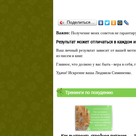
Поделиться…
Важно:
Получение моих советов не гарантиру
Результат может отличаться в каждом 
Ваш личный результат зависит от вашей мотив
из писем и книг.
Главное, что должно у вас быть - вера в себя,
Удачи! Искренне ваша Людмила Симиненко.
Тренинги по похудению
Как выстроить стройное питание
1