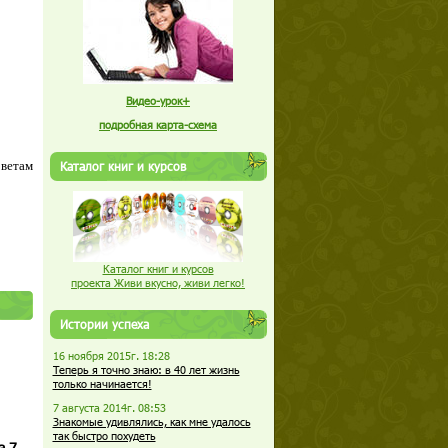
Видео-урок+
подробная карта-схема
оветам
Каталог книг и курсов
Каталог книг и курсов
проекта Живи вкусно, живи легко!
Истории успеха
16 ноября 2015г. 18:28
Теперь я точно знаю: в 40 лет жизнь
только начинается!
7 августа 2014г. 08:53
Знакомые удивлялись, как мне удалось
так быстро похудеть
а 7