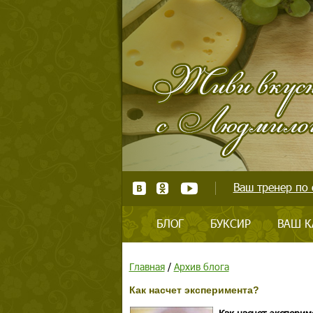
Ваш тренер по 
БЛОГ
БУКСИР
ВАШ К
Главная
/
Архив блога
Как насчет эксперимента?