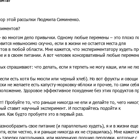
ента?
втор этой рассылки Людмила Симиненко.
ериментов?
 – во многом дело привычки. Одному любые перемены – это плохо п
вится невыносимо скучно, если в жизни не остается места для
тов в любой области. Мне кажется, что экспериментатору худеть п
сле и в своем питании. А вот человек консервативный любые перемен
ых спрашивают: что делать, если я терпеть не могу каши, или не л
если есть хотя бы мюсли или черный хлеб). Но вот фрукты и овощи
ски не желаете есть капусту-морковку-яблоки и прочее, то сами себя
 положение. Здоровое эффективное похудение без этих продуктов п
! Пробуйте то, что раньше никогда не ели и делайте то, чего никог
рый ставит научный эксперимент. И постарайтесь подойти к
я. Как будто пробуете это в первый раз.
разнообразить свое питание (и параллельно худеть), я и в жизни еще
тя, если честно, я и раньше никогда их не страшилась). Мне кажется
ь тарелку рассольника, или маленькую порцию перловки, которые с