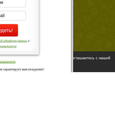
Да
Нет
Телефоны службы поддержки
+7 (909) 421-77-27
ованием cookies. Оставаясь с нами, вы соглашаетесь с нашей
 браузера.
Согласен
ательно вы
 фигуру и