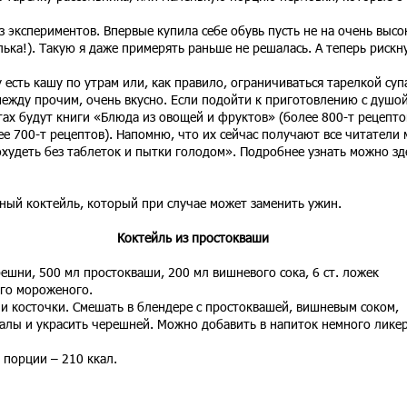
з экспериментов. Впервые купила себе обувь пусть не на очень высо
лька!). Такую я даже примерять раньше не решалась. А теперь рискн
 есть кашу по утрам или, как правило, ограничиваться тарелкой суп
 между прочим, очень вкусно. Если подойти к приготовлению с душой
ах будут книги «Блюда из овощей и фруктов» (более 800-т рецепто
е 700-т рецептов). Напомню, что их сейчас получают все читатели 
охудеть без таблеток и пытки голодом». Подробнее узнать можно зд
ный коктейль, который при случае может заменить ужин.
Коктейль из простокваши
решни, 500 мл простокваши, 200 мл вишневого сока, 6 ст. ложек
ого мороженого.
 косточки. Смешать в блендере с простоквашей, вишневым соком,
алы и украсить черешней. Можно добавить в напиток немного ликер
 порции – 210 ккал.