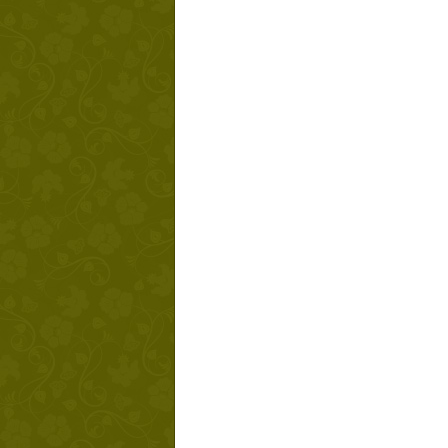
Твой ша