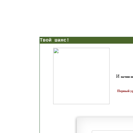
нс!
Прямо сейчас получи мои
7 уроков стройности
И
без голодных дие
начни немедленно худеть
таблеток
Первый урок - через 5 минут в твоем почтовом ящ