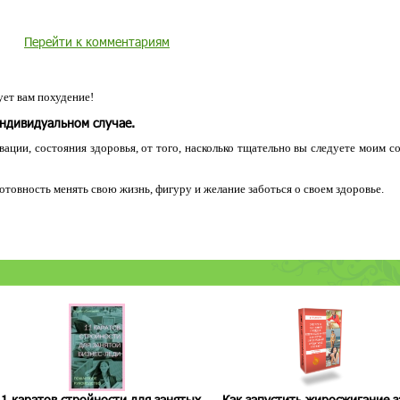
Перейти к комментариям
ет вам похудение!
индивидуальном случае.
ации, состояния здоровья, от того, насколько тщательно вы следуете моим с
 готовность менять свою жизнь, фигуру и желание заботься о своем здоровье.
1 каратов стройности для занятых
Как запустить жиросжигание з