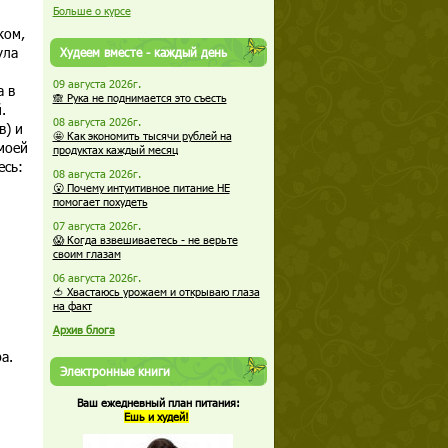
Больше о курсе
ком,
ула
Худеем вместе - каждый день
09 августа 2026г.
а в
🙈 Рука не поднимается это съесть
.
08 августа 2026г.
в) и
🤩 Как экономить тысячи рублей на
моей
продуктах каждый месяц
есь:
08 августа 2026г.
😮 Почему интуитивное питание НЕ
помогает похудеть
07 августа 2026г.
😱 Когда взвешиваетесь - не верьте
своим глазам
06 августа 2026г.
🍅 Хвастаюсь урожаем и открываю глаза
на факт
Архив блога
а.
Электронные книги
Ваш ежедневный план питания:
Ешь и худей!