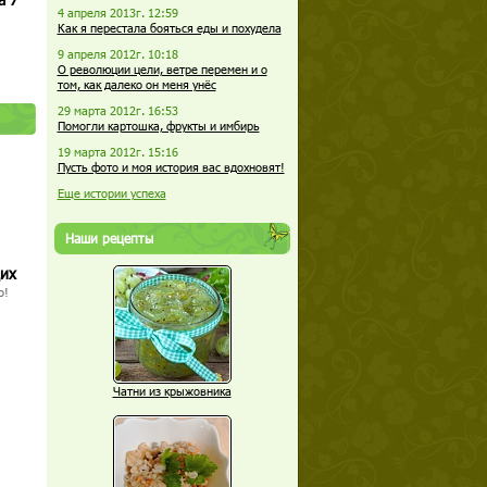
4 апреля 2013г. 12:59
Как я перестала бояться еды и похудела
9 апреля 2012г. 10:18
О революции цели, ветре перемен и о
том, как далеко он меня унёс
29 марта 2012г. 16:53
Помогли картошка, фрукты и имбирь
19 марта 2012г. 15:16
Пусть фото и моя история вас вдохновят!
Еще истории успеха
Наши рецепты
щих
о!
Чатни из крыжовника