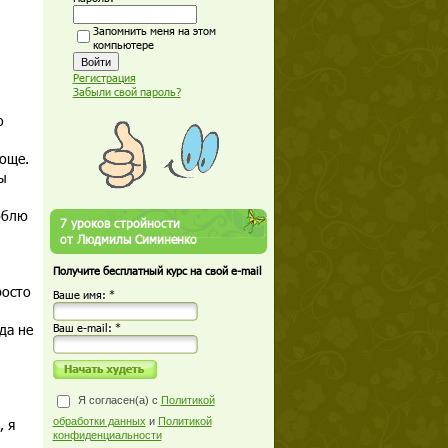
Запомнить меня на этом
компьютере
Регистрация
Забыли свой пароль?
о
роще.
ы
юблю
7 уроков стройности
от Людмилы Симиненко
Получите бесплатный курс на свой e-mail
росто
Ваше имя: *
да не
Ваш е-mail: *
Я согласен(а) с
Политикой
, я
обработки данных
и
Политикой
конфиденциальности