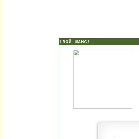
Твой шанс!