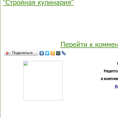
"Стройная кулинария"
Перейти к комме
Поделиться…
Рецепто
в комплек
К