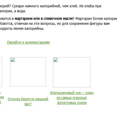
орий? Сухари намного калорийней, чем хлеб. Из хлеба при
алории, а вода.
ржится в
маргарине или в сливочном масле
? Маргарин более калори
аются, отвечая на эти вопросы, но для сохранения фигуры вам
родукты менее калорийны.
Перейти к комментариям
,
Апельсиновый сок – один
ким
из самых опасных
Откуда берется лишний
т
фруктовых соков
вес?