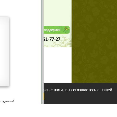
Да
Нет
Телефоны службы поддержки
+7 (909) 421-77-27
щих
о!
ованием cookies. Оставаясь с нами, вы соглашаетесь с нашей
 браузера.
Согласен
ательно вы