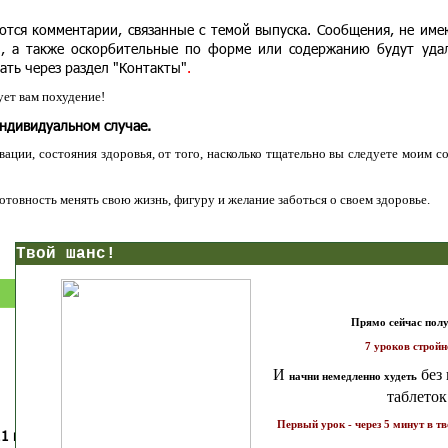
ются комментарии, связанные с темой выпуска. Сообщения, не им
и, а также оскорбительные по форме или содержанию будут уда
ать через раздел "Контакты"
.
ет вам похудение!
индивидуальном случае.
ации, состояния здоровья, от того, насколько тщательно вы следуете моим с
 готовность менять свою жизнь, фигуру и желание заботься о своем здоровье.
нс!
Прямо сейчас получи мои
7 уроков стройности
И
без голодных дие
начни немедленно худеть
таблеток
Первый урок - через 5 минут в твоем почтовом ящ
1 каратов стройности для занятых
Как запустить жиросжигание з