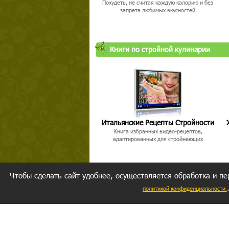
Похудеть, не считая каждую калорию и без
запрета любимых вкусностей
Книги по стройной кулинарии
Итальянские Рецепты Стройности
Книга избранных видео-рецептов,
адаптированных для стройнеющих
Чтобы сделать сайт удобнее, осуществляется обработка и пе
политикой конфиденциальности
Ваш резуль
следуете мо