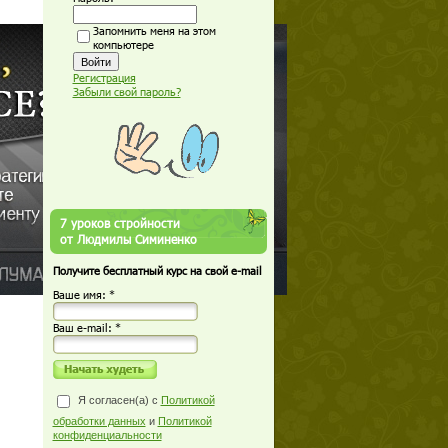
Запомнить меня на этом
компьютере
Регистрация
Забыли свой пароль?
7 уроков стройности
от Людмилы Симиненко
Получите бесплатный курс на свой e-mail
Ваше имя: *
Ваш е-mail: *
Я согласен(а) с
Политикой
обработки данных
и
Политикой
конфиденциальности