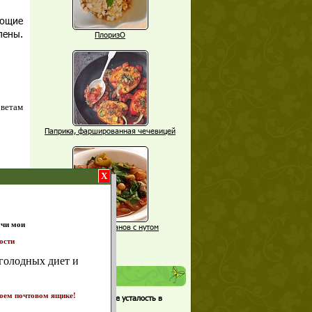
еющие
лены.
ПлоризО
оветам
Паприка, фаршированная чечевицей
X
Рагу из баклажанов с нутом
Еще рецепты
т и
Проверь себя
ике!
Часто ли вы чувствуете усталость в
а 7
середине дня?