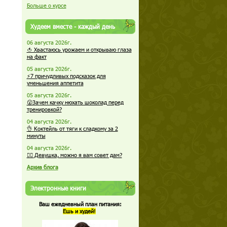
Больше о курсе
Худеем вместе - каждый день
06 августа 2026г.
🍅 Хвастаюсь урожаем и открываю глаза
на факт
05 августа 2026г.
⚡7 причудливых подсказок для
уменьшения аппетита
05 августа 2026г.
😮Зачем качку нюхать шоколад перед
тренировкой?
04 августа 2026г.
👌 Коктейль от тяги к сладкому за 2
минуты
04 августа 2026г.
🏋️‍♀️ Девушка, можно я вам совет дам?
Архив блога
Электронные книги
Ваш ежедневный план питания:
Ешь и худей!