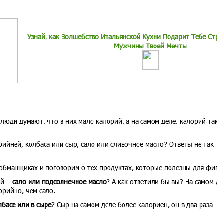
Узнай, как Волшебство Итальянской Кухни Подарит Тебе
Ст
Мужчины Твоей Мечты
люди думают, что в них мало калорий, а на самом деле, калорий та
рийней, колбаса или сыр, сало или сливочное масло? Ответы не так
-обманщиках и поговорим о тех продуктах, которые полезны для фи
ий –
сало или подсолнечное масло
? А как ответили бы вы? На самом 
рийно, чем сало.
лбасе или в сыре
? Сыр на самом деле более калориен, он в два раза