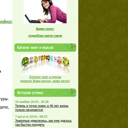
ройность
и
Сердце
Видео-урок+
подробная карта-схема
Каталог книг и курсов
м
Каталог книг и курсов
проекта Живи вкусно, живи легко!
Истории успеха
гуры.
16 ноября 2015г. 18:28
Теперь я точно знаю: в 40 лет жизнь
деле,
только начинается!
7 августа 2014г. 08:53
Знакомые удивлялись, как мне удалось
так быстро похудеть