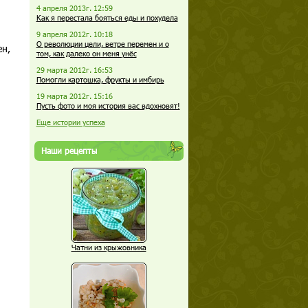
4 апреля 2013г. 12:59
Как я перестала бояться еды и похудела
9 апреля 2012г. 10:18
О революции цели, ветре перемен и о
ен,
том, как далеко он меня унёс
29 марта 2012г. 16:53
Помогли картошка, фрукты и имбирь
19 марта 2012г. 15:16
Пусть фото и моя история вас вдохновят!
Еще истории успеха
Наши рецепты
Чатни из крыжовника