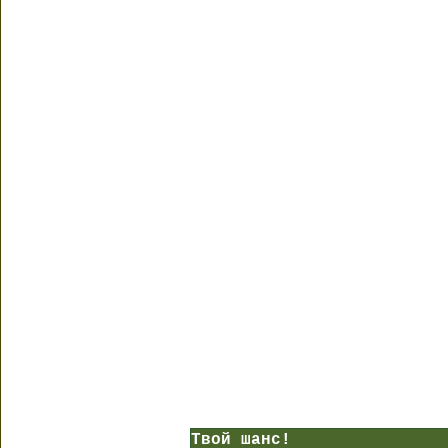
Твой шанс!