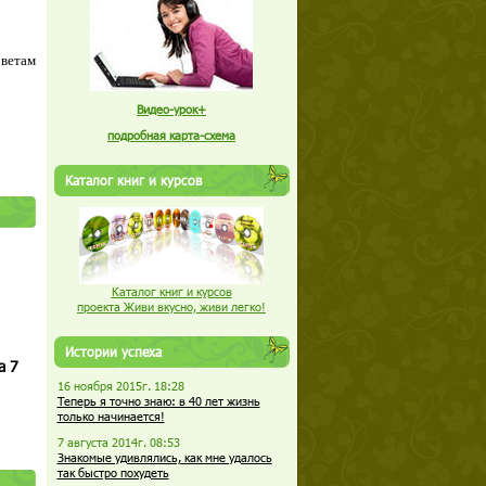
оветам
Видео-урок+
подробная карта-схема
Каталог книг и курсов
Каталог книг и курсов
проекта Живи вкусно, живи легко!
Истории успеха
а 7
16 ноября 2015г. 18:28
Теперь я точно знаю: в 40 лет жизнь
только начинается!
7 августа 2014г. 08:53
Знакомые удивлялись, как мне удалось
так быстро похудеть