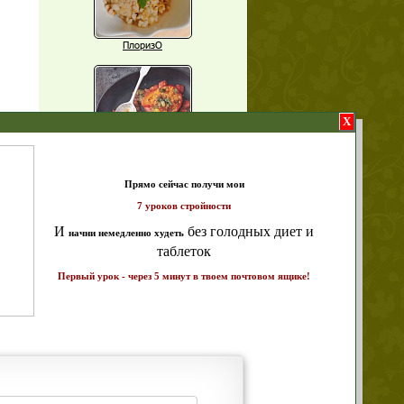
ПлоризО
X
Паприка, фаршированная чечевицей
т и
ике!
Рагу из баклажанов с нутом
Еще рецепты
Проверь себя
Часто ли вы чувствуете усталость в
середине дня?