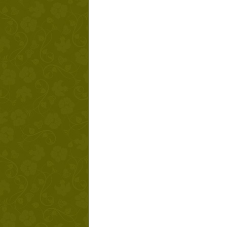
Твой ша