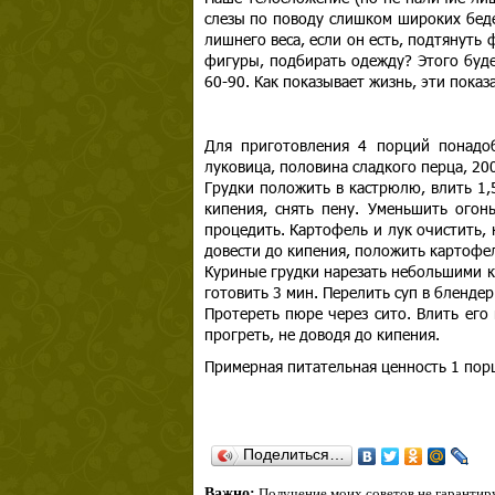
слезы по поводу слишком широких бедер
лишнего веса, если он есть, подтянуть
фигуры, подбирать одежду? Этого буде
60-90. Как показывает жизнь, эти показа
Для приготовления 4 порций понадоб
луковица, половина сладкого перца, 20
Грудки положить в кастрюлю, влить 1,
кипения, снять пену. Уменьшить огон
процедить. Картофель и лук очистить,
довести до кипения, положить картофель
Куриные грудки нарезать небольшими к
готовить 3 мин. Перелить суп в блендер
Протереть пюре через сито. Влить его
прогреть, не доводя до кипения.
Примерная питательная ценность 1 порц
Поделиться…
Важно:
Получение моих советов не гарантиру