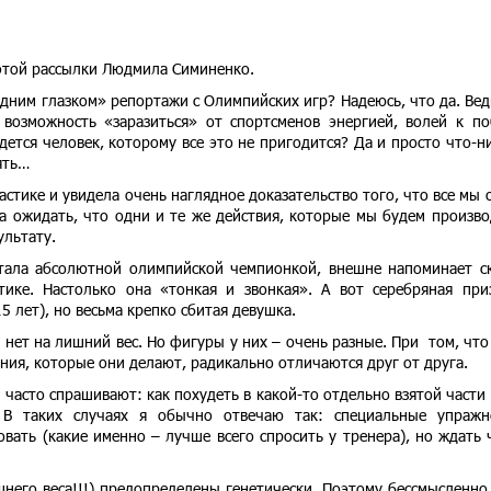
 этой рассылки Людмила Симиненко.
одним глазком» репортажи с Олимпийских игр? Надеюсь, что да. Вед
 возможность «заразиться» от спортсменов энергией, волей к по
йдется человек, которому все это не пригодится? Да и просто что-н
ять…
астике и увидела очень наглядное доказательство того, что все мы 
ла ожидать, что одни и те же действия, которые мы будем произво
ультату.
 стала абсолютной олимпийской чемпионкой, внешне напоминает с
ике. Настолько она «тонкая и звонкая». А вот серебряная при
5 лет), но весьма крепко сбитая девушка.
а нет на лишний вес. Но фигуры у них – очень разные. При том, что
ия, которые они делают, радикально отличаются друг от друга.
ь часто спрашивают: как похудеть в какой-то отдельно взятой части 
В таких случаях я обычно отвечаю так: специальные упражн
вать (какие именно – лучше всего спросить у тренера), но ждать 
него веса!!!) предопределены генетически. Поэтому бессмысленно