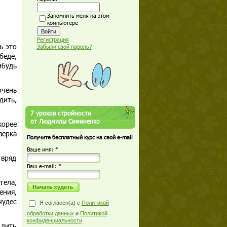
Запомнить меня на этом
компьютере
Регистрация
ь это
Забыли свой пароль?
беде,
ибудь
очень
дить,
7 уроков стройности
от Людмилы Симиненко
корее
зерка
Получите бесплатный курс на свой e-mail
Ваше имя: *
 вряд
Ваш е-mail: *
тела,
ения,
чудес
Я согласен(а) с
Политикой
обработки данных
и
Политикой
конфиденциальности
 лить