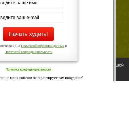
Да
Нет
Телефоны службы поддержки
+7 (909) 421-77-27
ованием cookies. Оставаясь с нами, вы соглашаетесь с нашей
 браузера.
Согласен
ательно вы
 фигуру и