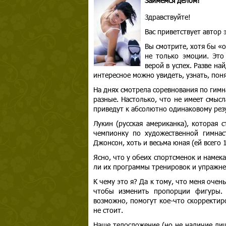
Займемся делом!
Здравствуйте!
Вас приветствует автор
Вы смотрите, хотя бы «
не только эмоции. Это
верой в успех. Разве на
интересное можно увидеть, узнать, пон
На днях смотрела соревнования по гимн
разные. Настолько, что не имеет смыс
приведут к абсолютно одинаковому рез
Лукин (русская американка), которая
чемпионку по художественной гимнаст
Джонсон, хоть и весьма юная (ей всего 1
Ясно, что у обеих спортсменок и намек
ли их программы тренировок и упражнен
К чему это я? Да к тому, что меня очен
чтобы изменить пропорции фигуры. 
возможно, помогут кое-что скорректиро
не стоит.
Наше телосложение (но не наличие лиш