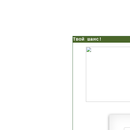
нс!
Прямо сейчас получи мои
7 уроков стройности
И
без голодных дие
начни немедленно худеть
таблеток
Первый урок - через 5 минут в твоем почтовом ящ