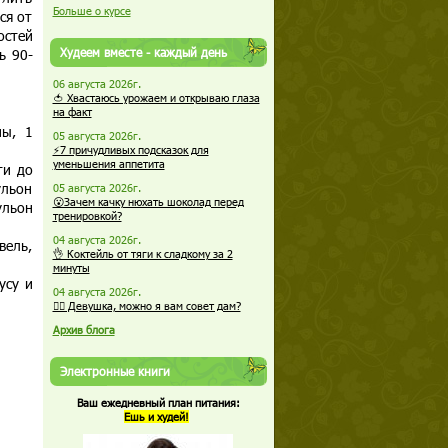
Больше о курсе
ся от
остей
Худеем вместе - каждый день
ь 90-
06 августа 2026г.
🍅 Хвастаюсь урожаем и открываю глаза
на факт
ны, 1
05 августа 2026г.
⚡7 причудливых подсказок для
уменьшения аппетита
ти до
ульон
05 августа 2026г.
😮Зачем качку нюхать шоколад перед
ульон
тренировкой?
04 августа 2026г.
вель,
👌 Коктейль от тяги к сладкому за 2
минуты
усу и
04 августа 2026г.
🏋️‍♀️ Девушка, можно я вам совет дам?
Архив блога
Электронные книги
Ваш ежедневный план питания:
Ешь и худей!