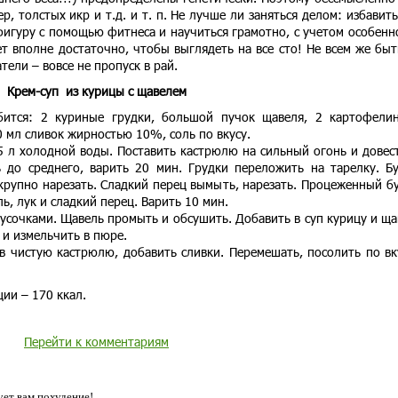
, толстых икр и т.д. и т. п. Не лучше ли заняться делом: избавить
 фигуру с помощью фитнеса и научиться грамотно, с учетом особенн
т вполне достаточно, чтобы выглядеть на все сто! Не всем же быт
тели – вовсе не пропуск в рай.
Крем-суп из курицы с щавелем
ится: 2 куриные грудки, большой пучок щавеля, 2 картофели
0 мл сливок жирностью 10%, соль по вкусу.
5 л холодной воды. Поставить кастрюлю на сильный огонь и довес
ь до среднего, варить 20 мин. Грудки переложить на тарелку. Б
 крупно нарезать. Сладкий перец вымыть, нарезать. Процеженный б
, лук и сладкий перец. Варить 10 мин.
усочками. Щавель промыть и обсушить. Добавить в суп курицу и ща
 и измельчить в пюре.
 в чистую кастрюлю, добавить сливки. Перемешать, посолить по вк
ии – 170 ккал.
Перейти к комментариям
ет вам похудение!