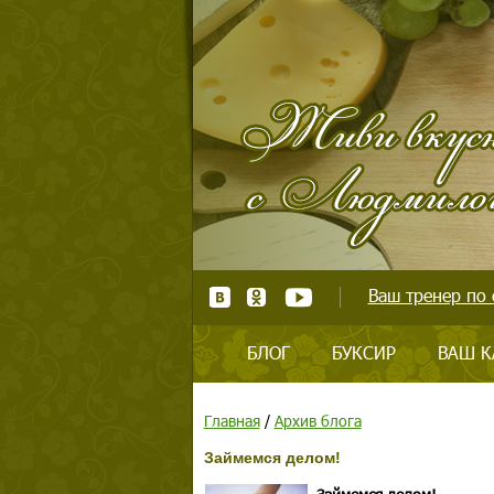
Ваш тренер по 
БЛОГ
БУКСИР
ВАШ К
Главная
/
Архив блога
Займемся делом!