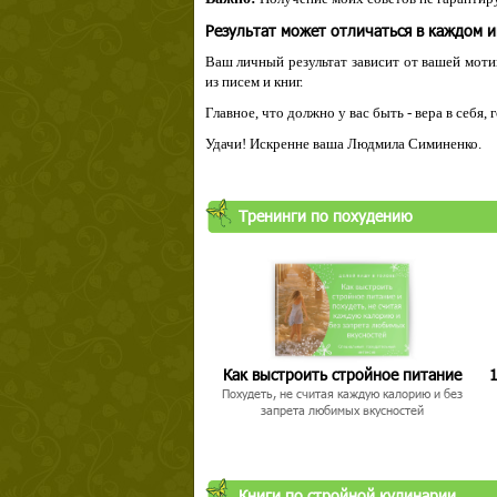
Результат может отличаться в каждом 
Ваш личный результат зависит от вашей мотив
из писем и книг.
Главное, что должно у вас быть - вера в себя,
Удачи! Искренне ваша Людмила Симиненко.
Тренинги по похудению
Как выстроить стройное питание
1
Похудеть, не считая каждую калорию и без
запрета любимых вкусностей
Книги по стройной кулинарии