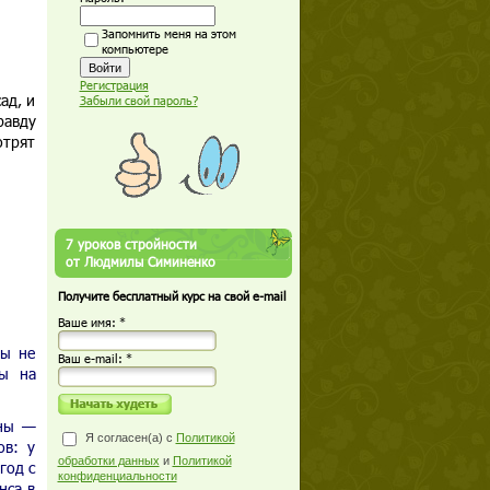
Запомнить меня на этом
компьютере
Регистрация
ад, и
Забыли свой пароль?
равду
отрят
7 уроков стройности
от Людмилы Симиненко
Получите бесплатный курс на свой e-mail
Ваше имя: *
мы не
Ваш е-mail: *
ты на
ены —
Я согласен(а) с
Политикой
ов: у
обработки данных
и
Политикой
год с
конфиденциальности
нса в