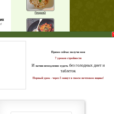
ПлоризО
щих
о!
X
Паприка, фаршированная чечевицей
т и
ике!
Рагу из баклажанов с нутом
Еще рецепты
Проверь себя
Часто ли вы чувствуете усталость в
середине дня?