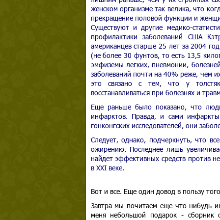
женском организме так велика, что ког
прекращение половой функции и женщи
Существуют и другие медико-статист
профилактики заболеваний США Кэтр
американцев старше 25 лет за 2004 год
(не более 30 фунтов, то есть 13,5 кил
эмфиземы легких, пневмонии, болезне
заболеваний почти на 40% реже, чем и
это связано с тем, что у толстя
восстанавливаться при болезнях и травм
Еще раньше было показано, что люди
инфарктов. Правда, и сами инфаркты
гонконгских исследователей, они забол
Следует, однако, подчеркнуть, что вс
ожирению. Последнее лишь увеличива
найдет эффективных средств против нег
в XXI веке.
Вот и все. Еще один довод в пользу тог
Завтра мы почитаем еще что-нибудь и
меня небольшой подарок - сборник с