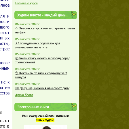
Больше о курсе
олное
Худеем вместе - каждый день
оля и
ности
06 августа 2026г.
ьшого
🍅 Хвастаюсь урожаем и открываю глаза
ли от
на факт
онных
05 августа 2026г.
боты,
⚡7 причудливых подсказок для
уменьшения аппетита
трее
05 августа 2026г.
😮Зачем качку нюхать шоколад перед
после
тренировкой?
анным
04 августа 2026г.
👌 Коктейль от тяги к сладкому за 2
минуты
 не к
04 августа 2026г.
на не
🏋️‍♀️ Девушка, можно я вам совет дам?
ества
Архив блога
Электронные книги
х!
Ваш ежедневный план питания:
ть от
Ешь и худей!
ете в