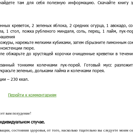
айдете там для себя полезную информацию. Скачайте книгу з
ных креветок, 2 зеленых яблока, 2 средних огурца, 1 авокадо, со
а, 1 стол, ложка рубленого миндаля, соль, перец, 1 лайм, лук-по
рашения
 кожуры, нарежьте мелкими кубиками, затем сбрызните лимонным со
онсистенции пюре.
сле обжарьте до хрустящей корочки очищенные креветки в течени
езанный тонкими колечками лук-порей. Готовый мусс разложи
украсьте зеленью, дольками лайма и колечками порея.
ии – 230 ккал.
Перейти к комментариям
ет вам похудение!
индивидуальном случае.
ации, состояния здоровья, от того, насколько тщательно вы следуете моим с