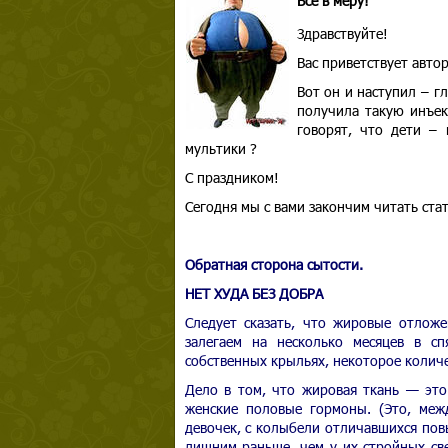
Все в меру!
Здравствуйте!
Вас приветствует авто
Вот он и наступил – гл
получила такую инъек
говорят, что дети –
мультики ?
С праздником!
Сегодня мы с вами закончим читать стат
Обратная сторона сытости.
НЕТ ХУДА БЕЗ ДОБРА
Следует сказать, что жировые отлож
залегаем на несколько месяцев в сп
собственных крыльях, некоторое колич
Дело в том, что жировая ткань — это
женские половые гормоны. (Это, меж
девочек, с колыбели отличавшихся пов
лишним раньше, чем у их стройных св