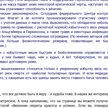
да ее масса падает ниже некоторой критической черты, наступает п
ны утрачивают способность к зачатию.
ические закономерности. Сотрудник федерального Центра контр
ин Флегал и ее коллеги проанализировали статистику смерт
 с учетом данных о массе тела. Выяснилось, что обладатели небол
ограмма по сравнению с расчетной нормой) избыточного веса умира
й Альцгеймера и Паркинсона, а также травм и некоторых инфекци
х более гармонично сложенные сограждане. (По мнению авторов ра
ков больше физиологических резервов, позволяющих им быс
ах.)
 с избыточным весом быстрее и безболезненнее оправляются 
 у них бывают чаще, чем у худых. А вот туберкулезом, по д
евают достоверно реже.
е вышесказанное относится только к умеренному избытку веса, но
ет риск смерти от наиболее популярных причин. И если медици
о, у ожирения есть все шансы занять место главного бича человеч
о, что все должно быть в меру – и худоба тоже. В наших же интереса
нетресное. А пока напоминаю, что на странице вы можете получи
татей «Весенние секреты красоты и успеха». Если вы планиру