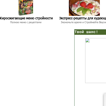
Жиросжигающие меню стройности
Экспресс-рецепты для худею
Полное меню с рецептами
Экономьте время и Стройнейте Вкусн
нс!
Прямо сейчас получи мои
7 уроков стройности
И
без голодных дие
начни немедленно худеть
таблеток
Первый урок - через 5 минут в твоем почтовом ящ