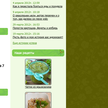
4 апреля 2013г. 12:59
Как я перестала бояться еды и похудела
9 апреля 2012г. 10:18
О революции цели, ветре перемен и о
том, как далеко он меня унёс
29 марта 2012г. 16:53
Помогли картошка, фрукты и имбирь
19 марта 2012г. 15:16
Пусть фото и моя история вас вдохновят!
Еще истории успеха
Наши рецепты
а 7
Чатни из крыжовника