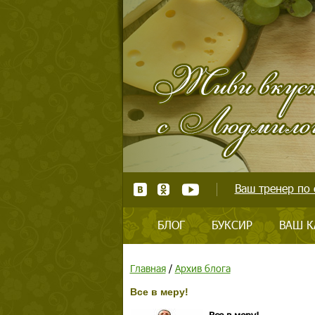
Ваш тренер по 
БЛОГ
БУКСИР
ВАШ К
Главная
/
Архив блога
Все в меру!