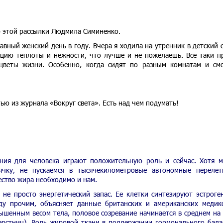
р этой рассылки Людмила Симиненко.
авный женский день в году. Вчера я ходила на утренник в детский с
цию теплоты и нежности, что лучше и не пожелаешь. Все таки п
 цветы жизни. Особенно, когда сидят по разным комнатам и см
ью из журнала «Вокруг света». Есть над чем подумать!
ения для человека играют положительную роль и сейчас. Хотя 
ячку, не пускаемся в тысячекилометровые автономные переле
ество жира необходимо и нам.
 не просто энергетический запас. Ее клетки синтезируют эстрог
ду прочим, объясняет данные британских и американских медик
ышенным весом тела, половое созревание начинается в среднем на 
ерстниц). Роль жировой ткани в поддержании гормонального бала