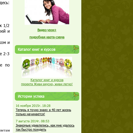
десь:
к 1/2
Видео-урок+
рей и
подробная карта-схема
ком и
Каталог книг и курсов
е 2-3
те по
Каталог книг и курсов
проекта Живи вкусно, живи легко!
Истории успеха
16 ноября 2015г. 18:28
Теперь я точно знаю: в 40 лет жизнь
только начинается!
7 августа 2014г. 08:53
Знакомые удивлялись, как мне удалось
так быстро похудеть
оветам