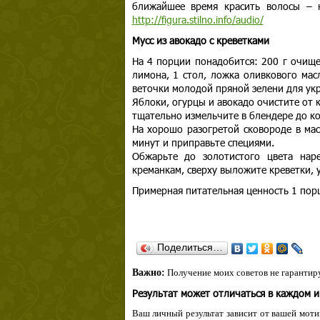
ближайшее время красить волосы – н
http://figura.stilno.info/audio/
Mусс из авокадо с креветками
На 4 порции понадобится: 200 г очищен
лимона, 1 стол, ложка оливкового масл
веточки молодой пряной зелени для ук
Яблоки, огурцы и авокадо очистите от
тщательно измельчите в блендере до к
На хорошо разогретой сковороде в ма
минут и приправьте специями.
Обжарьте до золотистого цвета нар
креманкам, сверху выложите креветки, 
Примерная питательная ценность 1 порц
Поделиться…
Важно:
Получение моих советов не гарантиру
Результат может отличаться в каждом 
Ваш личный результат зависит от вашей мотив