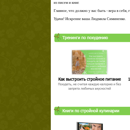
из писем и книг.
Главное, что должно у вас быть - вера в себя,
Удачи! Искренне ваша Людмила Симиненко.
Тренинги по похудению
Как выстроить стройное питание
1
Похудеть, не считая каждую калорию и без
запрета любимых вкусностей
Книги по стройной кулинарии