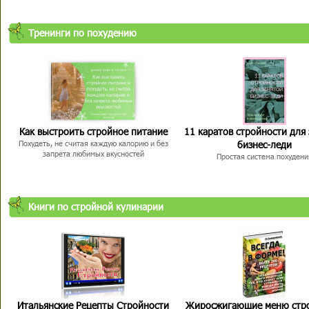
Тренинги по похудению
Как выстроить стройное питание
11 каратов стройности для
бизнес-леди
Похудеть, не считая каждую калорию и без
запрета любимых вкусностей
Простая система похудени
Книги по стройной кулинарии
Итальянские Рецепты Стройности
Жиросжигающие меню стр