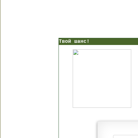
Твой шанс!