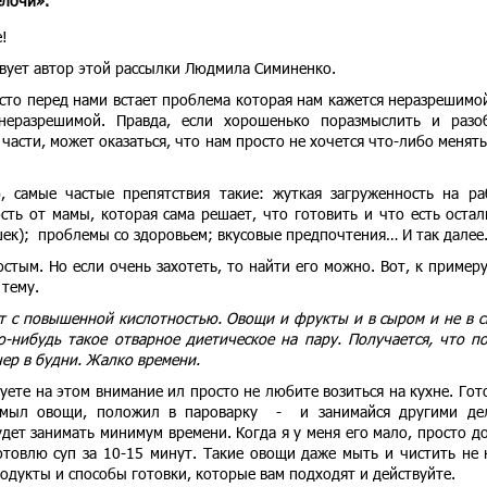
лочи».
!
твует автор этой рассылки Людмила Симиненко.
сто перед нами встает проблема которая нам кажется неразрешимой
неразрешимой. Правда, если хорошенько поразмыслить и разо
части, может оказаться, что нам просто не хочется что-либо менять
 самые частые препятствия такие: жуткая загруженность на ра
ость от мамы, которая сама решает, что готовить и что есть оста
ек); проблемы со здоровьем; вкусовые предпочтения… И так далее
остым. Но если очень захотеть, то найти его можно. Вот, к примеру
 тему.
ит с повышенной кислотностью. Овощи и фрукты и в сыром и не в 
то-нибудь такое отварное диетическое на пару. Получается, что п
чер в будни. Жалко времени.
ете на этом внимание ил просто не любите возиться на кухне. Гот
вымыл овощи, положил в пароварку - и занимайся другими де
удет занимать минимум времени. Когда я у меня его мало, просто д
товлю суп за 10-15 минут. Такие овощи даже мыть и чистить не 
родукты и способы готовки, которые вам подходят и действуйте.