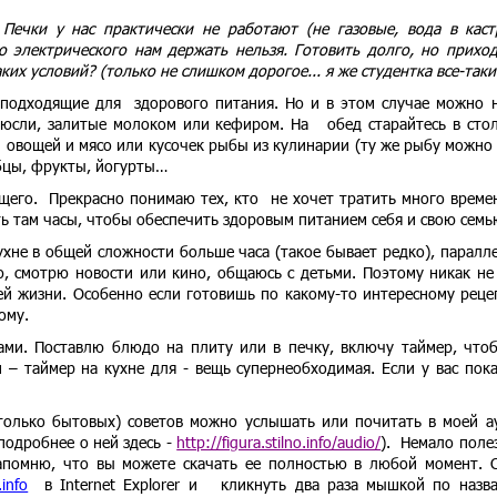
Печки у нас практически не работают (не газовые, вода в кас
о электрического нам держать нельзя. Готовить долго, но приход
их условий? (только не слишком дорогое... я же студентка все-таки 
 подходящие для здорового питания. Но и в этом случае можно 
 мюсли, залитые молоком или кефиром. На обед старайтесь в сто
их овощей и мясо или кусочек рыбы из кулинарии (ту же рыбу можно
ебцы, фрукты, йогурты…
ящего. Прекрасно понимаю тех, кто не хочет тратить много време
ть там часы, чтобы обеспечить здоровым питанием себя и свою семь
ухне в общей сложности больше часа (такое бывает редко), паралл
, смотрю новости или кино, общаюсь с детьми. Поэтому никак не
ей жизни. Особенно если готовишь по какому-то интересному реце
ому.
ами. Поставлю блюдо на плиту или в печку, включу таймер, что
 – таймер на кухне для - вещь супернеобходимая. Если у вас пока
только бытовых) советов можно услышать или почитать в моей а
подробнее о ней здесь -
http://figura.stilno.info/audio/
). Немало поле
апомню, что вы можете скачать ее полностью в любой момент. 
.info
в Internet Explorer и кликнуть два раза мышкой по назв