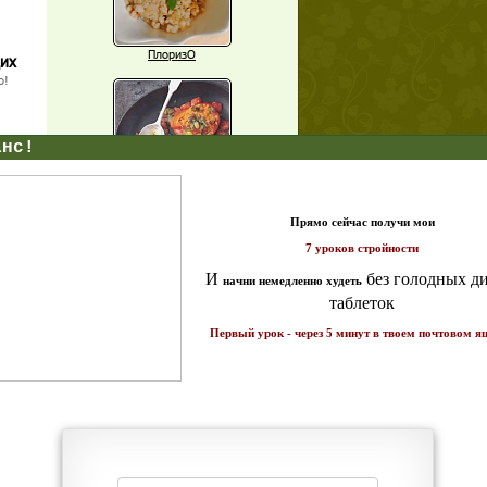
ПлоризО
щих
о!
X
Паприка, фаршированная чечевицей
т и
ике!
Рагу из баклажанов с нутом
Еще рецепты
Проверь себя
Часто ли вы чувствуете усталость в
середине дня?