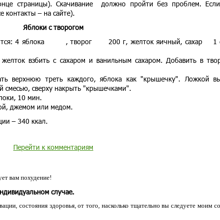
онце страницы). Скачивание должно пройти без проблем. Есл
е контакты – на сайте).
Яблоки с творогом
бится: 4 яблока , творог 200 г, желток яичный, сахар 1 с
 желток взбить с сахаром и ванильным сахаром. Добавить в тво
ть верхнюю треть каждого, яблока как "крышечку". Ложкой в
й смесью, сверху накрыть "крышечками".
локи, 10 мин.
ой, джемом или медом.
ии – 340 ккал.
Перейти к комментариям
ет вам похудение!
индивидуальном случае.
ации, состояния здоровья, от того, насколько тщательно вы следуете моим с