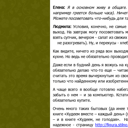
Елена:
Я в основном живу в общаге. 
например греется больше часа). Ничег
Можете посоветовать что-нибудь для так
Людмила:
Условия, конечно, не самые
выход. На завтрак могу посоветовать
взять супчик, вечером - салат из свеж
не разогревать). Ну, и перекусы - хл
Как видите, ничего из ряда вон выход
кухне. Но ведь не обязательно проводи
Даже если в будний день я вожусь на к
обязательно делаю что-то еще – читаю
считать это время вычеркнутым из сво
только что найденному или изобретенн
А чаще всего я вообще готовлю набег
забыть о нем – и за компьютер. Кстати
обязательно купите.
Очень много таких бытовых (да инее 
книге «Худеем вместе – каждый день» (
– и в книге «Худеем, не голодая». Н
надежное - страницу
http://figura.stilno