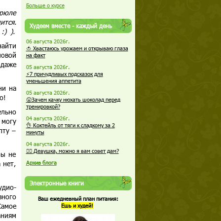
Больше о курсе
трюле
ится.
Худеем вместе - каждый день
:) ).
06 августа 2026г.
найти
🍅 Хвастаюсь урожаем и открываю глаза
ловой
на факт
 даже
05 августа 2026г.
⚡7 причудливых подсказок для
уменьшения аппетита
ни на
05 августа 2026г.
ю!
😮Зачем качку нюхать шоколад перед
тренировкой?
ельно
04 августа 2026г.
 могу
👌 Коктейль от тяги к сладкому за 2
пту –
минуты
04 августа 2026г.
🏋️‍♀️ Девушка, можно я вам совет дам?
бы не
 нет,
Архив блога
Электронные книги
удио-
зного
Ваш ежедневный план питания:
Самое
Ешь и худей!
аниям