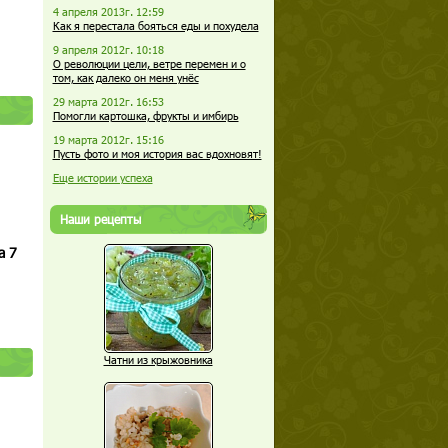
4 апреля 2013г. 12:59
Как я перестала бояться еды и похудела
9 апреля 2012г. 10:18
О революции цели, ветре перемен и о
том, как далеко он меня унёс
29 марта 2012г. 16:53
Помогли картошка, фрукты и имбирь
19 марта 2012г. 15:16
Пусть фото и моя история вас вдохновят!
Еще истории успеха
Наши рецепты
а 7
Чатни из крыжовника