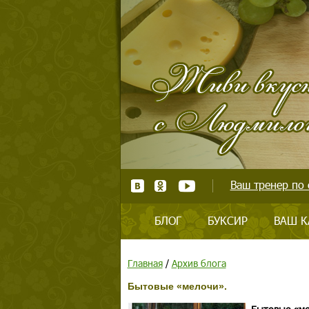
Ваш тренер по 
БЛОГ
БУКСИР
ВАШ К
Главная
/
Архив блога
Бытовые «мелочи».