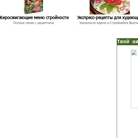
Жиросжигающие меню стройности
Экспресс-рецепты для худею
Полное меню с рецептами
Экономьте время и Стройнейте Вкусн
нс!
Прямо сейчас получи мои
7 уроков стройности
И
без голодных дие
начни немедленно худеть
таблеток
Первый урок - через 5 минут в твоем почтовом ящ