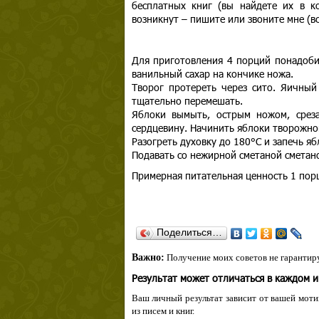
бесплатных книг (вы найдете их в к
возникнут – пишите или звоните мне (вс
Для приготовления 4 порций понадо
ванильный сахар на кончике ножа.
Творог протереть через сито. Яичный
тщательно перемешать.
Яблоки вымыть, острым ножом, среза
сердцевину. Начинить яблоки творожно
Разогреть духовку до 180°С и запечь яб
Подавать со нежирной сметаной сметан
Примерная питательная ценность 1 порц
Поделиться…
Важно:
Получение моих советов не гарантиру
Результат может отличаться в каждом 
Ваш личный результат зависит от вашей мотив
из писем и книг.