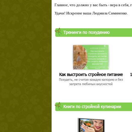
Главное, что должно у вас быть - вера в себя,
Удачи! Искренне ваша Людмила Симиненко.
Тренинги по похудению
Как выстроить стройное питание
1
Похудеть, не считая каждую калорию и без
запрета любимых вкусностей
Книги по стройной кулинарии