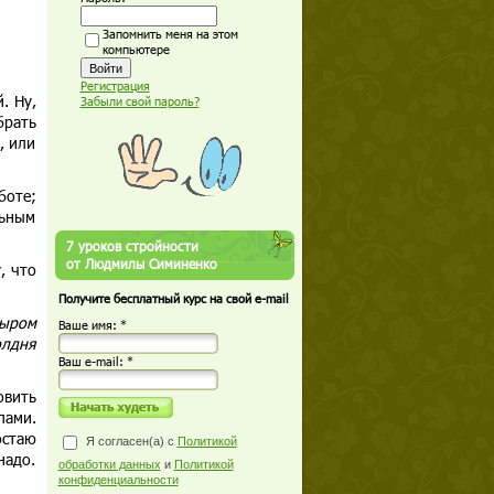
Запомнить меня на этом
компьютере
Регистрация
. Ну,
Забыли свой пароль?
брать
, или
боте;
льным
.
7 уроков стройности
от Людмилы Симиненко
, что
Получите бесплатный курс на свой e-mail
сыром
Ваше имя: *
олдня
Ваш е-mail: *
овить
лами.
остаю
Я согласен(а) с
Политикой
надо.
обработки данных
и
Политикой
конфиденциальности