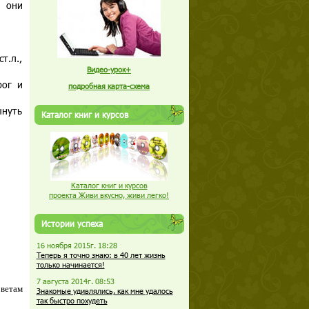
и они
т.л.,
Видео-урок+
рог и
подробная карта-схема
ынуть
Каталог книг и курсов
Каталог книг и курсов
проекта Живи вкусно, живи легко!
Истории успеха
16 ноября 2015г. 18:28
Теперь я точно знаю: в 40 лет жизнь
только начинается!
7 августа 2014г. 08:53
оветам
Знакомые удивлялись, как мне удалось
так быстро похудеть