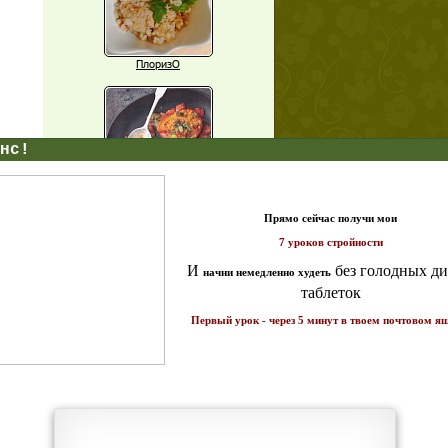
ПлоризО
X
Паприка, фаршированная чечевицей
т и
ике!
Рагу из баклажанов с нутом
Еще рецепты
Проверь себя
Часто ли вы чувствуете усталость в