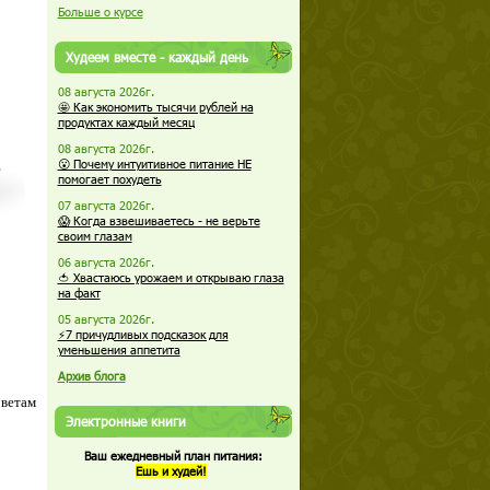
Больше о курсе
Худеем вместе - каждый день
08 августа 2026г.
🤩 Как экономить тысячи рублей на
продуктах каждый месяц
08 августа 2026г.
😮 Почему интуитивное питание НЕ
помогает похудеть
07 августа 2026г.
😱 Когда взвешиваетесь - не верьте
своим глазам
06 августа 2026г.
🍅 Хвастаюсь урожаем и открываю глаза
на факт
05 августа 2026г.
⚡7 причудливых подсказок для
уменьшения аппетита
Архив блога
оветам
Электронные книги
Ваш ежедневный план питания:
Ешь и худей!