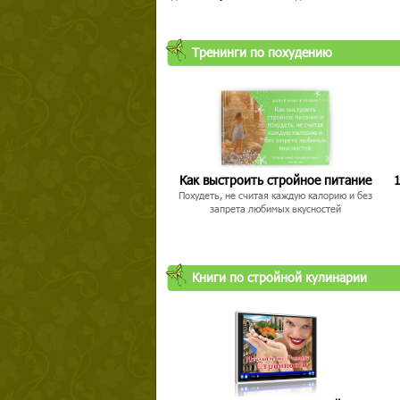
Тренинги по похудению
Как выстроить стройное питание
1
Похудеть, не считая каждую калорию и без
запрета любимых вкусностей
Книги по стройной кулинарии