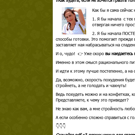
❓Как худеть, если не хочется грызть то
Как бы я сама сейчас 
1. Я бы начала с тех
отвергая ничего прос
2. Я бы начала ПОСТ
способы готовки. Это помогает прежде 
заставляет ная набрасываться на сладен
И о, чудо! 👉 Уже скоро
вы наедаетесь 
Именно в этом смысл рационального пита
И идти к этому лучше постепенно, а на 
Да, возможно, скорость похудения буде
стройнеть, а не голодать и чахнуть!
Ведь похудеть можно и на конфетках, к
Представляете, к чему это приведет?
Не знаю как вам, а мне стройность люб
А если особенно сложно справиться с г
👇👇👇
Скачайте pdf «3 легких ужина для спасе