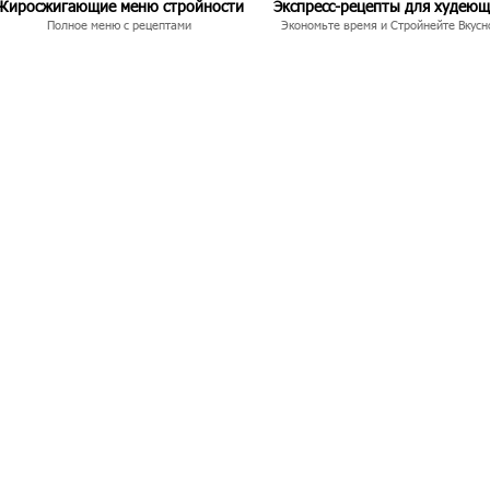
Жиросжигающие меню стройности
Экспресс-рецепты для худею
Полное меню с рецептами
Экономьте время и Стройнейте Вкусн