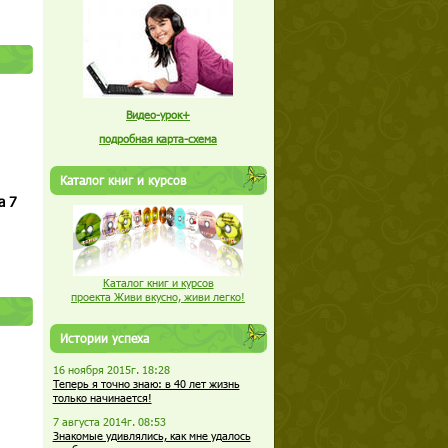
Видео-урок+
подробная карта-схема
Каталог книг и курсов
а 7
Каталог книг и курсов
проекта Живи вкусно, живи легко!
Истории успеха
16 ноября 2015г. 18:28
Теперь я точно знаю: в 40 лет жизнь
только начинается!
7 августа 2014г. 08:53
Знакомые удивлялись, как мне удалось