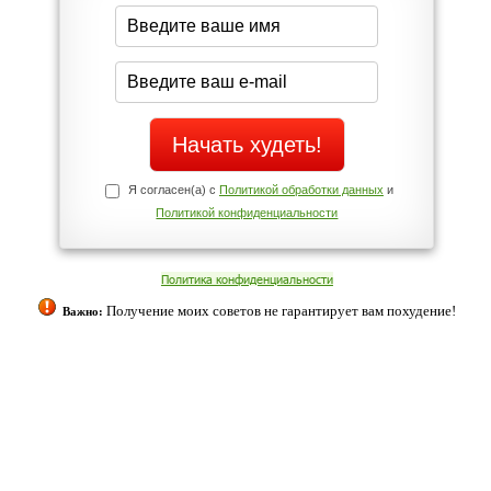
середине дня?
Да
Нет
Телефоны службы поддержки
+7 (909) 421-77-27
ованием cookies. Оставаясь с нами, вы соглашаетесь с нашей
 браузера.
Согласен
ательно вы
 фигуру и