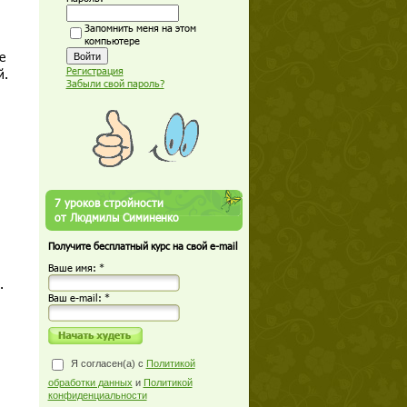
Запомнить меня на этом
компьютере
е
Регистрация
й.
Забыли свой пароль?
7 уроков стройности
от Людмилы Симиненко
Получите бесплатный курс на свой e-mail
Ваше имя: *
.
Ваш е-mail: *
Я согласен(а) с
Политикой
обработки данных
и
Политикой
конфиденциальности