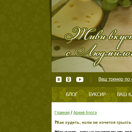
Ваш тренер по 
БЛОГ
БУКСИР
ВАШ К
Главная
/
Архив блога
❓Как худеть, если не хочется грызть