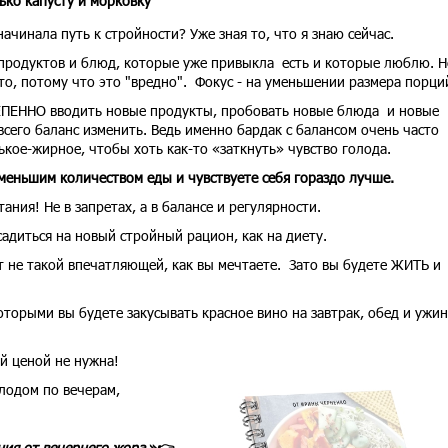
лько капусту и морковку
начинала путь к стройности? Уже зная то, что я знаю сейчас.
 продуктов и блюд, которые уже привыкла есть и которые люблю. Н
то, потому что это "вредно". Фокус - на уменьшении размера порци
ЕПЕННО вводить новые продукты, пробовать новые блюда и новые
всего баланс изменить. Ведь именно бардак с балансом очень часто
ькое-жирное, чтобы хоть как-то «заткнуть» чувство голода.
меньшим количеством еды и чувствуете себя гораздо лучше.
ния! Не в запретах, а в балансе и регулярности.
садиться на новый стройный рацион, как на диету.
т не такой впечатляющей, как вы мечтаете. Зато вы будете ЖИТЬ и
оторыми вы будете закусывать красное вино на завтрак, обед и ужин
ой ценой не нужна!
олодом по вечерам,
ния от вечернего жора
»👉