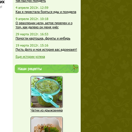
так быстро похудеть
щих
о!
4 апреля 2013г. 12:59
Как я перестала бояться еды и похудела
9 апреля 2012г. 10:18
О революции цели, ветре перемен и о
том, как далеко он меня унёс
29 марта 2012г. 16:53
Помогли картошка, фрукты и имбирь
19 марта 2012г. 15:16
Пусть фото и моя история вас вдохновят!
Еще истории успеха
Наши рецепты
Чатни из крыжовника