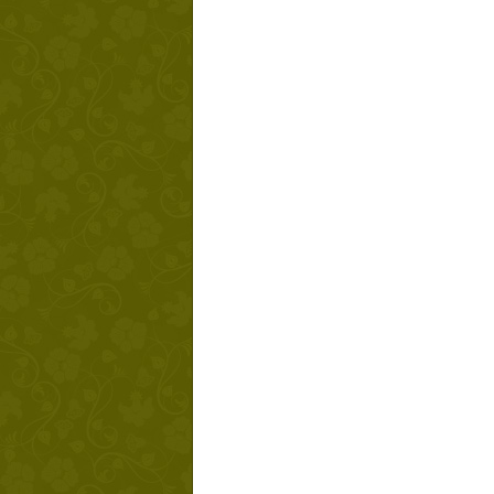
Твой ша