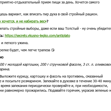
 приятно-отдыхательный прием пищи за день. Хочется самого
щешь вариант, как вписать пир духа в свой стройный рацион.
о хочется, и не набирать вес»
?
делать стройные выборы, даже если ваш Толстый - ну очень убедите
сь:
https://secrets.vkusno-legko.com/antiplato
 и легкого ужина.
елке будет, чем легче трапеза 😘
ио
00 г молодой картошки, 200 г стручковой фасоли, 3 ст. л. оливково
марина.
 Выложите курицу, картошку и фасоль на противень, смазанный
 и посыпьте розмарином. Запекайте в духовке в течение 30-40 мину
 время запекания периодически проверяйте и, при необходимости,
ни равномерно прожарились. Подавайте горячим, украсив зеленью 