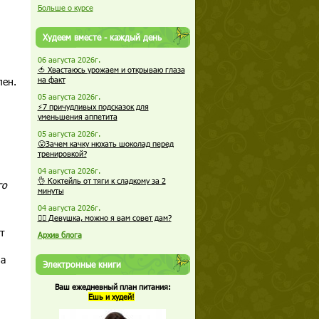
Больше о курсе
Худеем вместе - каждый день
06 августа 2026г.
🍅 Хвастаюсь урожаем и открываю глаза
лен.
на факт
05 августа 2026г.
⚡7 причудливых подсказок для
уменьшения аппетита
05 августа 2026г.
😮Зачем качку нюхать шоколад перед
тренировкой?
04 августа 2026г.
👌 Коктейль от тяги к сладкому за 2
го
минуты
04 августа 2026г.
🏋️‍♀️ Девушка, можно я вам совет дам?
т
Архив блога
на
Электронные книги
Ваш ежедневный план питания:
Ешь и худей!