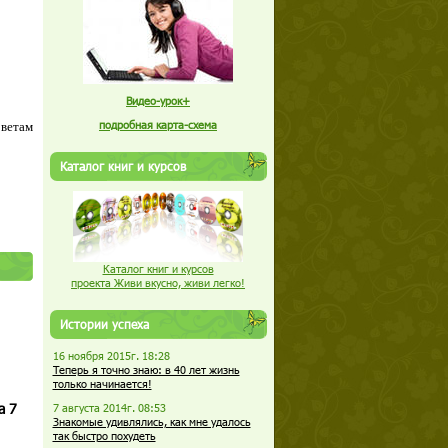
Видео-урок+
подробная карта-схема
оветам
Каталог книг и курсов
Каталог книг и курсов
проекта Живи вкусно, живи легко!
Истории успеха
16 ноября 2015г. 18:28
Теперь я точно знаю: в 40 лет жизнь
только начинается!
а 7
7 августа 2014г. 08:53
Знакомые удивлялись, как мне удалось
так быстро похудеть