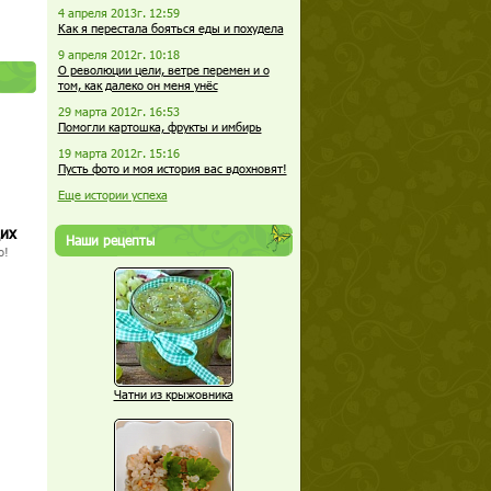
4 апреля 2013г. 12:59
Как я перестала бояться еды и похудела
9 апреля 2012г. 10:18
О революции цели, ветре перемен и о
том, как далеко он меня унёс
29 марта 2012г. 16:53
Помогли картошка, фрукты и имбирь
19 марта 2012г. 15:16
Пусть фото и моя история вас вдохновят!
Еще истории успеха
щих
Наши рецепты
о!
Чатни из крыжовника