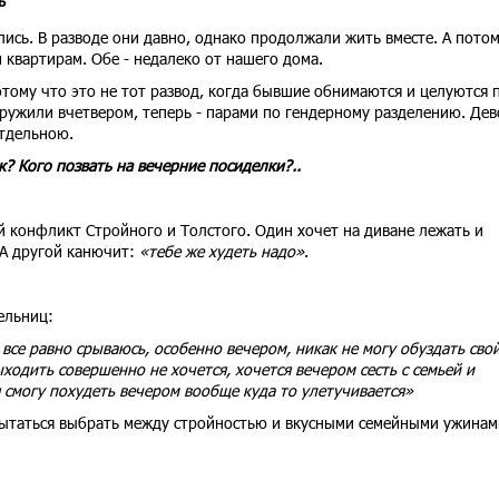
ь
ись. В разводе они давно, однако продолжали жить вместе. А потом
 квартирам. Обе - недалеко от нашего дома.
отому что это не тот развод, когда бывшие обнимаются и целуются 
ружили вчетвером, теперь - парами по гендерному разделению. Де
 тдельною.
? Кого позвать на вечерние посиделки?..
ий конфликт Стройного и Толстого. Один хочет на диване лежать и
 А другой канючит:
«тебе же худеть надо»
.
ельниц:
все равно срываюсь, особенно вечером, никак не могу обуздать сво
ходить совершенно не хочется, хочется вечером сесть с семьей и
я смогу похудеть вечером вообще куда то улетучивается»
пытаться выбрать между стройностью и вкусными семейными ужинам