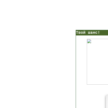
нс!
Прямо сейчас получи мои
7 уроков стройности
И
без голодных дие
начни немедленно худеть
таблеток
Первый урок - через 5 минут в твоем почтовом ящ