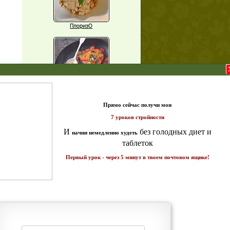
ПлоризО
X
Паприка, фаршированная чечевицей
т и
ике!
Рагу из баклажанов с нутом
Еще рецепты
Проверь себя
Часто ли вы чувствуете усталость в
середине дня?