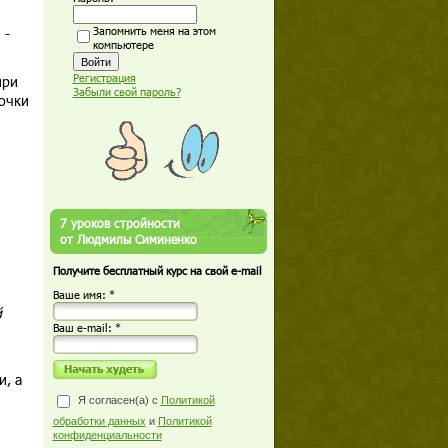
 -
Запомнить меня на этом
компьютере
Регистрация
при
Забыли свой пароль?
вочки
7 уроков стройности
от Людмилы Симиненко
Получите бесплатный курс на свой e-mail
Ваше имя: *
й
Ваш е-mail: *
и, а
Я согласен(а) с
Политикой
обработки данных
и
Политикой
конфиденциальности