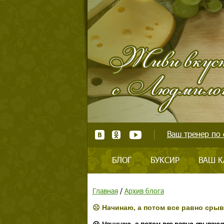
Ваш тренер по 
БЛОГ
БУКСИР
ВАШ К
Главная
/
Архив блога
☹️ Начинаю, а потом все равно сры