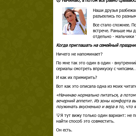
☹️ Начинаю, а потом все равно срываюс
Наши друзья разбежал
разъехлись по разным
Все стало сложнее. П
встрече. Раньше мы д
отдельно - мальчики
Когда приглашать на семейный праздник
Ничего не напоминает?
По мне так это один в один - внутренн
сериалы смотреть вприкуску с чипсами.
И как их примирить?
Вот как это описала одна из моих читат
«Начинаю нормально питаться, а потом 
вечерний аппетит. Из зоны комфорта вы
поужинать вкусненько и вера в то, что 
💡Я тут вижу только один вариант: не 
найти способ это совместить.
Он есть.