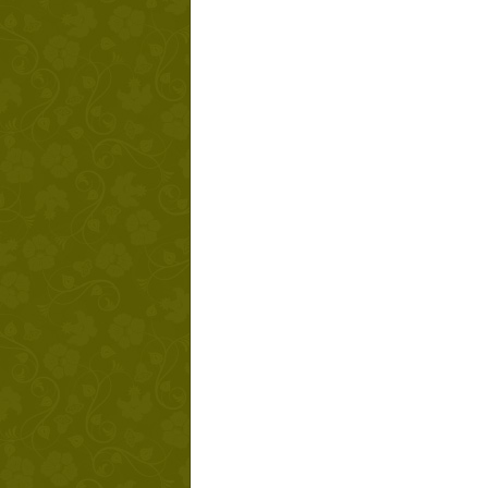
Твой ша