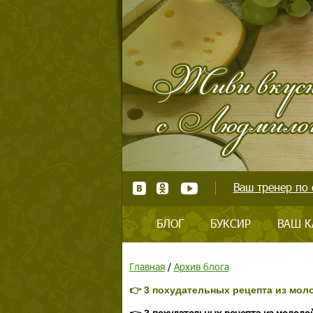
Ваш тренер по 
БЛОГ
БУКСИР
ВАШ К
Главная
/
Архив блога
👉 3 похудательных рецепта из мол