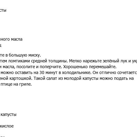
сты
чного масла
ц
те в большую миску.
затем ломтиками средней толщины. Мелко нарежьте зелёный лук и ук
 и масла, посолите и поперчите. Хорошенько перемешайте.
 можно оставить на 30 минут в холодильнике. Он отлично сочетаетс
еной картошкой. Такой салат из молодой капусты можно подать на
 птице на гриле.
 капусты
 кислое