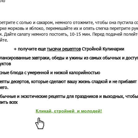
сло
етрите с солью и сахаром, немного отожмите, чтобы она пустила со
рке морковь и яблоко, перемешайте их и опять слегка перетрите ру
. Дайте салату немного постоять, 10-15 мин. Перед подачей полейт
йте.
+ получите еще
тысячи рецептов
Стройной Кулинарии
алансированные завтраки, обеды и ужины из самых обычных и досту
уктов
усные блюда с умеренной и низкой калорийностью
цепты десертов, которые сделают вашу жизнь сладкой и не прибавят
его.
обычные и экзотические рецепты для праздников и выходных, чтобы
зить всех
Кликай, стройней и молодей!