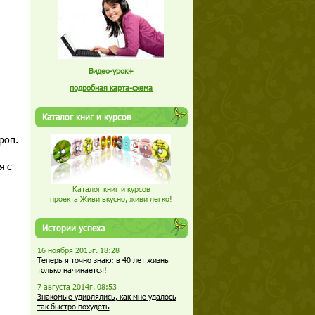
Видео-урок+
подробная карта-схема
Каталог книг и курсов
роп.
я с
Каталог книг и курсов
проекта Живи вкусно, живи легко!
Истории успеха
16 ноября 2015г. 18:28
Теперь я точно знаю: в 40 лет жизнь
только начинается!
7 августа 2014г. 08:53
Знакомые удивлялись, как мне удалось
так быстро похудеть