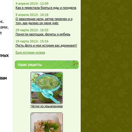
4 апреля 2013г. 12:59
Как я перестала бояться еды и похудела
9 апреля 2012г. 10:18
О революции цели, ветре перемен и о
к.
том, как далеко он меня унёс
ками.
29 марта 2012г. 16:53
е
Помогли картошка, фрукты и имбирь
19 марта 2012г. 15:16
Пусть фото и моя история вас вдохновят!
Еще истории успеха
пных
Наши рецепты
 вам
Чатни из крыжовника