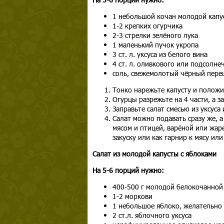
1 небольшой кочан молодой капу
1-2 крепких огурчика
2-3 стрелки зелёного лука
1 маленький пучок укропа
3 ст. л. уксуса из белого вина
4 ст. л. оливкового или подсолне
соль, свежемолотый чёрный пере
Тонко нарежьте капусту и положи
Огурцы разрежьте на 4 части, а 
Заправьте салат смесью из уксуса
Салат можно подавать сразу же, а
мясом и птицей, варёной или жар
закуску или как гарнир к мясу или
Салат из молодой капусты с яблоками
На 5-6 порций нужно:
400-500 г молодой белокочанной
1-2 моркови
1 небольшое яблоко, желательно
2 ст.л. яблочного уксуса