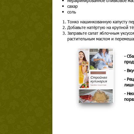
нерафинированное оливковое ма
сахар
соль
Тонко нашинкованную капусту пер
Добавьте натёртую на крупной тё
Заправьте салат яблочным уксусом
растительным маслом и перемеша
- Сб
прод
- Вк
- Ре
лишн
- Не
пора