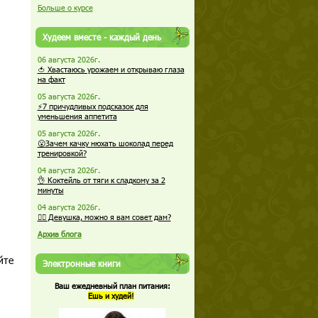
Больше о курсе
Худеем вместе - каждый день
06 августа 2026г.
🍅 Хвастаюсь урожаем и открываю глаза
на факт
05 августа 2026г.
⚡7 причудливых подсказок для
уменьшения аппетита
05 августа 2026г.
😮Зачем качку нюхать шоколад перед
тренировкой?
04 августа 2026г.
👌 Коктейль от тяги к сладкому за 2
минуты
04 августа 2026г.
🏋️‍♀️ Девушка, можно я вам совет дам?
Архив блога
йте
Электронные книги
Ваш ежедневный план питания:
Ешь и худей!