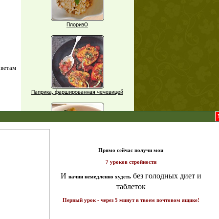
ПлоризО
оветам
Паприка, фаршированная чечевицей
X
Рагу из баклажанов с нутом
Еще рецепты
т и
Проверь себя
ике!
а 7
Часто ли вы чувствуете усталость в
середине дня?