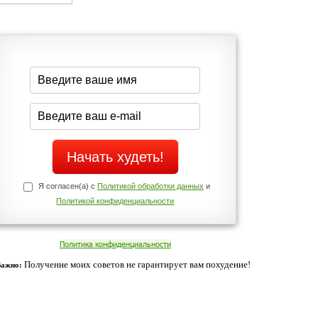
Да
Нет
Телефоны службы поддержки
+7 (909) 421-77-27
щих
о!
ованием cookies. Оставаясь с нами, вы соглашаетесь с нашей
 браузера.
Согласен
ательно вы
 фигуру и