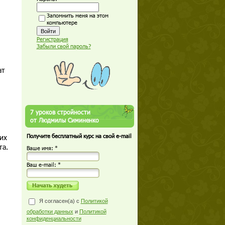
Запомнить меня на этом
компьютере
Регистрация
Забыли свой пароль?
ат
7 уроков стройности
от Людмилы Симиненко
их
Получите бесплатный курс на свой e-mail
та.
Ваше имя: *
Ваш е-mail: *
Я согласен(а) с
Политикой
обработки данных
и
Политикой
конфиденциальности