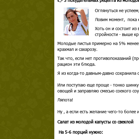
👉 3 похудательных рецепта из молодо
Оглянуться не успеем,
Ловим момент, пока 
Хоть он и состоит из
стройности - выше к
Молодые листья примерно на 5% менее 
крахмал и сахарозу.
Так что, если нет противопоказаний (п
рацион эти блюда.
Я из когда-то давным-давно сохранила 
Или поступаю еще проще - тонко шинкую
овощей и заправляю смесью соекого соус
Ляпота!
Ну , а если есть желание чего-то более
Салат из молодой капусты со свеклой
На 5-6 порций нужно: