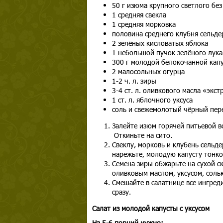
50 г изюма крупного светлого бе
1 средняя свекла
1 средняя морковка
половина среднего клубня сельде
2 зелёных кисловатых яблока
1 небольшой пучок зелёного лука
300 г молодой белокочанной кап
2 малосольных огурца
1-2 ч. л. зиры
3-4 ст. л. оливкового масла «экс
1 ст. л. яблочного уксуса
соль и свежемолотый чёрный пер
Залейте изюм горячей питьевой во
Откиньте на сито.
Свеклу, морковь и клубень сельде
нарежьте, молодую капусту тонк
Семена зиры обжарьте на сухой ск
оливковым маслом, уксусом, соль
Смешайте в салатнице все ингред
сразу.
Салат из молодой капусты с уксусом
На 5-6 порций нужно: