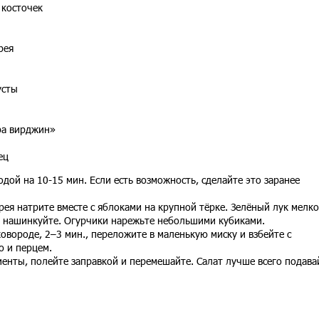
з косточек
рея
усты
тра вирджин»
ец
дой на 10-15 мин. Если есть возможность, сделайте это заранее
рея натрите вместе с яблоками на крупной тёрке. Зелёный лук мелко
о нашинкуйте. Огурчики нарежьте небольшими кубиками.
овороде, 2–3 мин., переложите в маленькую миску и взбейте с
ю и перцем.
иенты, полейте заправкой и перемешайте. Салат лучше всего подава