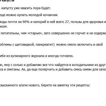
й капусты
 капусту уже квасить пора будет.
еще можно купить молодой кочанчик
 воды почти на 90% и калорий в ней всего 27, пользы для здоровья и
рыши.
питательны, чем «старые», зато совершенно не горчат и не содерж
роблемы с щитовидкой, панкреатит) можно смело включить в свой
себе из кулинарного журнала и иногда готовлю.
, мну с солью и добавляю все что найдется в холодильнике из друг
а и сметаны. Ах, да еще поперчить и добавить смесь семян для сала
 изысканного и/или нового, берите на заметку эти рецепты: