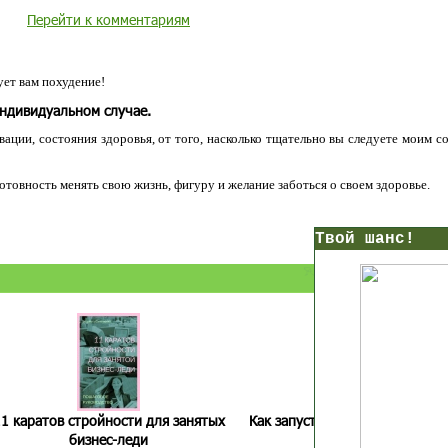
Перейти к комментариям
ет вам похудение!
индивидуальном случае.
ации, состояния здоровья, от того, насколько тщательно вы следуете моим с
 готовность менять свою жизнь, фигуру и желание заботься о своем здоровье.
нс!
Прямо сейчас получи мои
7 уроков стройности
И
без голодных дие
начни немедленно худеть
таблеток
Первый урок - через 5 минут в твоем почтовом ящ
1 каратов стройности для занятых
Как запустить жиросжигание з
бизнес-леди
дней