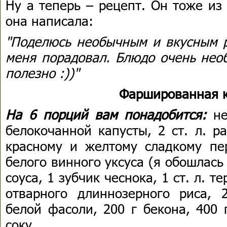
Ну а теперь – рецепт. Он тоже из
она написала:
"Поделюсь необычным и вкусным р
меня порадовал. Блюдо очень необ
полезно :))"
Фаршированная к
На 6 порций вам понадобится:
не
белокочанной капусты, 2 ст. л. р
красному и желтому сладкому пер
белого винного уксуса (я обошлась б
соуса, 1 зубчик чеснока, 1 ст. л. т
отварного длиннозерного риса, 
белой фасоли, 200 г бекона, 400 
соку.