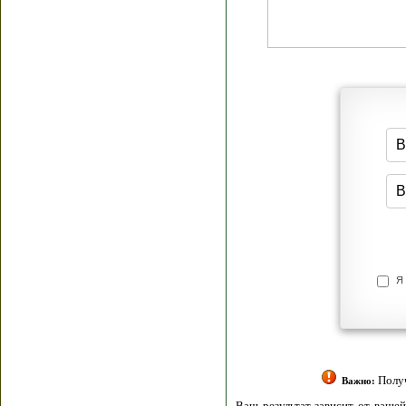
Я согласен(а
Политик
Полити
Получение моих 
Важно:
Ваш результат зависит от вашей мотивации