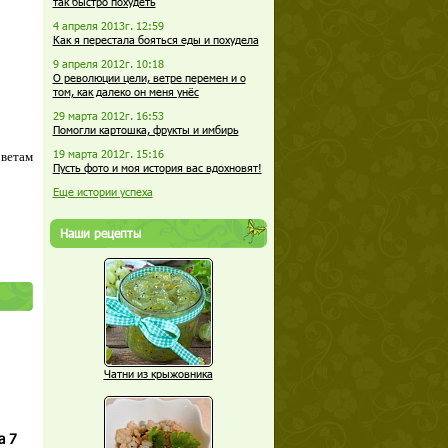
так быстро похудеть
4 апреля 2013г. 12:59
Как я перестала бояться еды и похудела
9 апреля 2012г. 10:18
О революции цели, ветре перемен и о
том, как далеко он меня унёс
29 марта 2012г. 16:53
Помогли картошка, фрукты и имбирь
19 марта 2012г. 15:16
оветам
Пусть фото и моя история вас вдохновят!
Еще истории успеха
Наши рецепты
Чатни из крыжовника
а 7