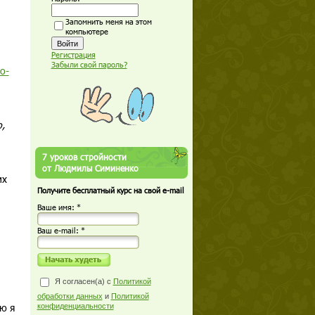
Запомнить меня на этом
компьютере
Регистрация
Забыли свой пароль?
o-
,
7 уроков стройности
от Людмилы Симиненко
их
Получите бесплатный курс на свой e-mail
Ваше имя: *
Ваш е-mail: *
й
Я согласен(а) с
Политикой
обработки данных
и
Политикой
ю я
конфиденциальности