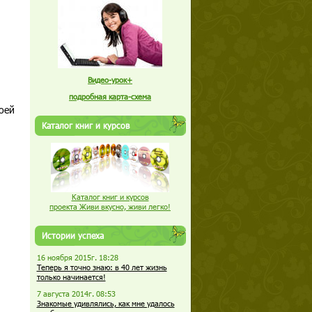
Видео-урок+
подробная карта-схема
оей
Каталог книг и курсов
Каталог книг и курсов
проекта Живи вкусно, живи легко!
Истории успеха
16 ноября 2015г. 18:28
Теперь я точно знаю: в 40 лет жизнь
только начинается!
7 августа 2014г. 08:53
Знакомые удивлялись, как мне удалось