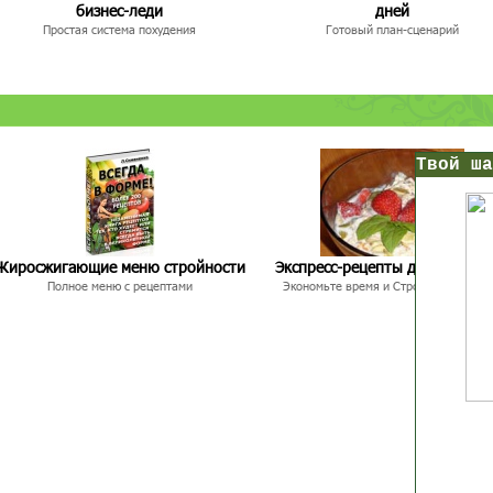
бизнес-леди
дней
Простая система похудения
Готовый план-сценарий
нс!
Прямо сейчас получи мои
Жиросжигающие меню стройности
Экспресс-рецепты для худею
7 уроков стройности
Полное меню с рецептами
Экономьте время и Стройнейте Вкусн
И
без голодных дие
начни немедленно худеть
таблеток
Первый урок - через 5 минут в твоем почтовом ящ