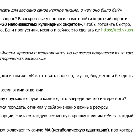
исать для вас одно самое нужное письмо, о чем оно было бы?»
 вопрос? В воскресенье я попросила вас пройти короткий опрос и
«20 малоизвестных кулинарных секретов»
, чтобы готовить быстро,
о. Если пропустили, можно и сейчас это сделать 👉
https://red.vkusn
ройности, красоты и желания жить, но не всегда получается из-за того
творенность жизнью...»
ном и том же: «Как готовить полезно, вкусно, бюджетно и без долг
 всеми этими ответами.
ему опускаются руки и кажется, что впереди ничего интересного?
ся похудеть, отнимая у себя жизненно важные ресурсы!
порции, считаем каждую несчастную крошку и виним себя за кажды
изм включает ту самую
МА (метаболическую адаптацию)
, про котору