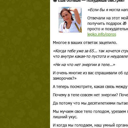
🤩 Ешь больше — похудеешь быстрее?
«Если бы я могла нап
Отвечали на этот мой
получить подарок 🎁
просто и похудательн
legko.info/opros
Многое в ваших ответах зацепило.
«Когда тебе уже за 65... так хочется ст
что внутри какая-то пустота и неудовле
«Ни на что нет энергии в теле...»
И очень многие из вас спрашивали об од
заморочек?»
А теперь посмотрите, какая связь между
Почему в теле совсем нет энергии? Поч
Да потому что мы десятилетиями пытаем
Мы мучаем свое тело голодом, урезаем 
лишний укус.
И когда мы голодаем, наш умный орган