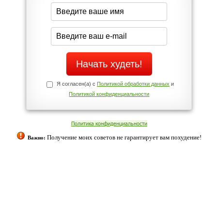
середине дня?
Да
Нет
Телефоны службы поддержки
+7 (909) 421-77-27
ованием cookies. Оставаясь с нами, вы соглашаетесь с нашей
 браузера.
Согласен
ательно вы
 фигуру и