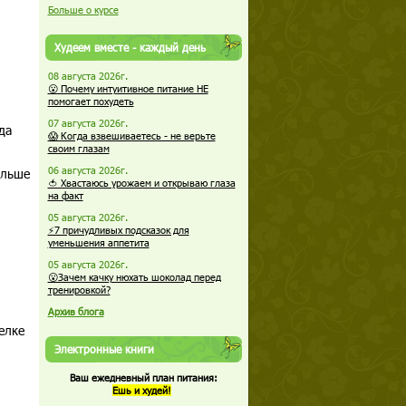
Больше о курсе
Худеем вместе - каждый день
08 августа 2026г.
😮 Почему интуитивное питание НЕ
помогает похудеть
07 августа 2026г.
да
😱 Когда взвешиваетесь - не верьте
своим глазам
06 августа 2026г.
ольше
🍅 Хвастаюсь урожаем и открываю глаза
на факт
05 августа 2026г.
⚡7 причудливых подсказок для
уменьшения аппетита
05 августа 2026г.
😮Зачем качку нюхать шоколад перед
тренировкой?
Архив блога
елке
Электронные книги
Ваш ежедневный план питания:
Ешь и худей!