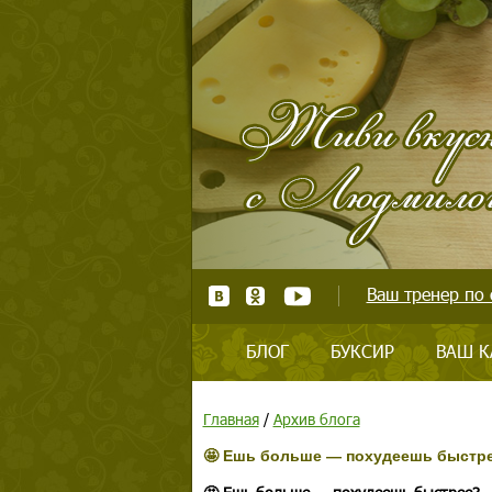
Ваш тренер по 
БЛОГ
БУКСИР
ВАШ К
Главная
/
Архив блога
🤩 Ешь больше — похудеешь быстр