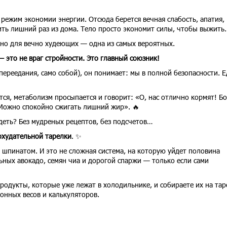
режим экономии энергии. Отсюда берется вечная слабость, апатия,
ть лишний раз из дома. Тело просто экономит силы, чтобы выжить.
 но для вечно худеющих — одна из самых вероятных.
— это не враг стройности. Это главный союзник!
переедания, само собой), он понимает: мы в полной безопасности. Е
ся, метаболизм просыпается и говорит: «О, нас отлично кормят! Б
 Можно спокойно сжигать лишний жир». 🔥
удеть? Без мудреных рецептов, без подсчетов…
охудательной тарелки
. ✨
м шпинатом. И это не сложная система, на которую уйдет половина
ьных авокадо, семян чиа и дорогой спаржи — только если сами
одукты, которые уже лежат в холодильнике, и собираете их на тар
хонных весов и калькуляторов.