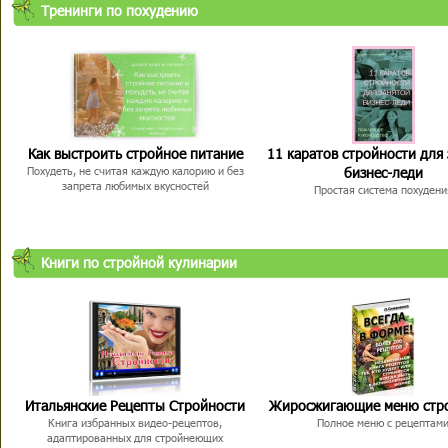
Тренинги по похудению
Как выстроить стройное питание
11 каратов стройности для
бизнес-леди
Похудеть, не считая каждую калорию и без
запрета любимых вкусностей
Простая система похудени
Книги по стройной кулинарии
Итальянские Рецепты Стройности
Жиросжигающие меню стр
Книга избранных видео-рецептов,
Полное меню с рецептам
адаптированных для стройнеющих