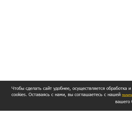
Политик
Полити
Получение моих 
Важно:
Ваш результат зависит от вашей мотивации
следуете моим советам из писем и книг.
Главное, что должно у вас быть - вер
желание заботься о своем здоровье.
Удачи! Искрен
Чтобы сделать сайт удобнее, осуществляется обработка и
cookies. Оставаясь с нами, вы соглашаетесь с нашей
полит
вашего 