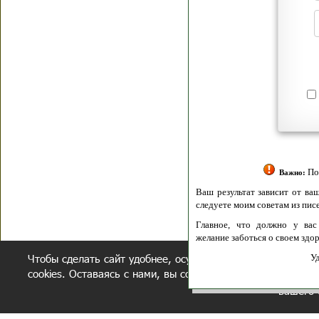
Я согласен(а
Политик
Полити
Получение моих 
Важно:
Ваш результат зависит от вашей мотивации
следуете моим советам из писем и книг.
Главное, что должно у вас быть - вер
желание заботься о своем здоровье.
Чтобы сделать сайт удобнее, осуществляется обработка и
Удачи! Искрен
cookies. Оставаясь с нами, вы соглашаетесь с нашей
полит
вашего 