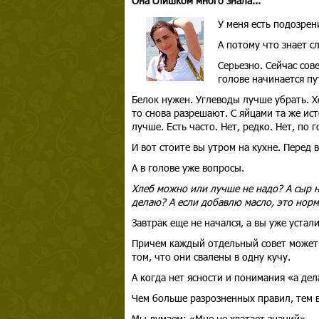
Она слишком много знала...
У меня есть подозрен
А потому что знает с
Серьезно. Сейчас сов
голове начинается пу
Белок нужен. Углеводы лучше убрать. Хо
то снова разрешают. С яйцами та же ист
лучше. Есть часто. Нет, редко. Нет, по г
И вот стоите вы утром на кухне. Перед 
А в голове уже вопросы.
Хлеб можно или лучше не надо? А сыр н
делаю? А если добавлю масло, это нор
Завтрак еще не начался, а вы уже устали
Причем каждый отдельный совет может б
том, что они свалены в одну кучу.
А когда нет ясности и понимания «а дел
Чем больше разрозненных правил, тем 
Мы думаем: «Мне не хватает знаний».