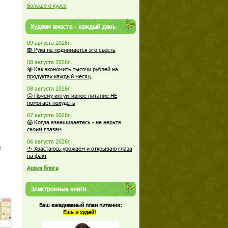
Больше о курсе
Худеем вместе - каждый день
09 августа 2026г.
🙈 Рука не поднимается это съесть
08 августа 2026г.
🤩 Как экономить тысячи рублей на
продуктах каждый месяц
08 августа 2026г.
😮 Почему интуитивное питание НЕ
помогает похудеть
07 августа 2026г.
😱 Когда взвешиваетесь - не верьте
своим глазам
06 августа 2026г.
е
🍅 Хвастаюсь урожаем и открываю глаза
на факт
Архив блога
Электронные книги
Ваш ежедневный план питания:
Ешь и худей!