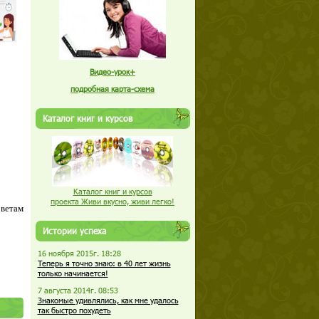
Видео-урок+
подробная карта-схема
Каталог книг и курсов
Каталог книг и курсов
проекта Живи вкусно, живи легко!
оветам
Истории успеха
16 ноября 2015г. 18:28
Теперь я точно знаю: в 40 лет жизнь
только начинается!
7 августа 2014г. 08:53
Знакомые удивлялись, как мне удалось
так быстро похудеть