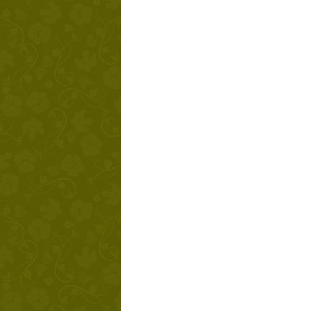
Твой ша