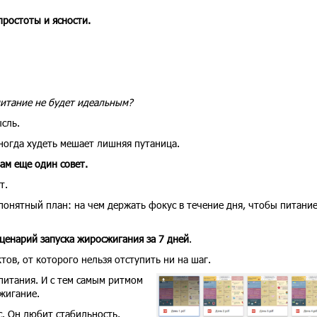
простоты и ясности.
 питание не будет идеальным?
ысль.
ногда худеть мешает лишняя путаница.
вам еще один совет.
т.
 понятный план: на чем держать фокус в течение дня, чтобы питани
ценарий запуска жиросжигания за 7 дней
.
тов, от которого нельзя отступить ни на шаг.
питания. И с тем самым ритмом
жигание.
. Он любит стабильность.