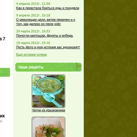
4 апреля 2013г. 12:59
Как я перестала бояться еды и похудела
9 апреля 2012г. 10:18
О революции цели, ветре перемен и о
том, как далеко он меня унёс
29 марта 2012г. 16:53
Помогли картошка, фрукты и имбирь
а 7
19 марта 2012г. 15:16
Пусть фото и моя история вас вдохновят!
Еще истории успеха
Наши рецепты
Чатни из крыжовника
щих
о!