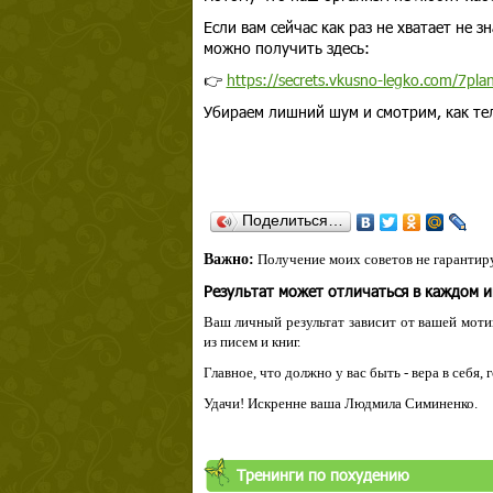
Если вам сейчас как раз не хватает не з
можно получить здесь:
👉
https://secrets.vkusno-legko.com/7plan
Убираем лишний шум и смотрим, как те
Поделиться…
Важно:
Получение моих советов не гарантиру
Результат может отличаться в каждом 
Ваш личный результат зависит от вашей мотив
из писем и книг.
Главное, что должно у вас быть - вера в себя,
Удачи! Искренне ваша Людмила Симиненко.
Тренинги по похудению