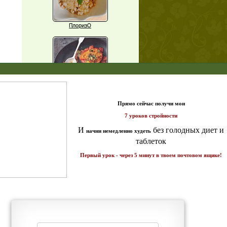
ПлоризО
X
Паприка, фаршированная чечевицей
т и
ике!
Рагу из баклажанов с нутом
Еще рецепты
Проверь себя
Часто ли вы чувствуете усталость в
середине дня?