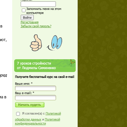
Запомнить меня на этом
компьютере
Регистрация
 в
Забыли свой пароль?
ают,
7 уроков стройности
от Людмилы Симиненко
вред
Получите бесплатный курс на свой e-mail
Ваше имя: *
Ваш е-mail: *
ма в
Я согласен(а) с
Политикой
обработки данных
и
Политикой
конфиденциальности