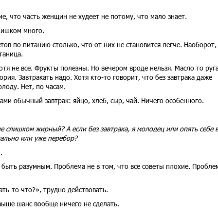
ие, что часть женщин не худеет не потому, что мало знает.
лишком много.
етов по питанию столько, что от них не становится легче. Наоборот,
таница.
тя не все. Фрукты полезны. Но вечером вроде нельзя. Масло то руг
ория. Завтракать надо. Хотя кто-то говорит, что без завтрака даже
олоду. Нет, по часам.
вами обычный завтрак: яйцо, хлеб, сыр, чай. Ничего особенного.
е слишком жирный? А если без завтрака, я молодец или опять себе 
мально или уже перебор?
.
ыть разумным. Проблема не в том, что все советы плохие. Пробле
ать-то что?», трудно действовать.
выше шанс вообще ничего не сделать.