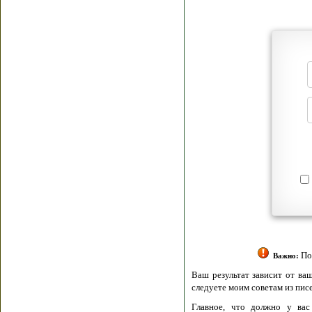
Я согласен(а
Политик
Полити
Получение моих 
Важно:
Ваш результат зависит от вашей мотивации
следуете моим советам из писем и книг.
Главное, что должно у вас быть - вер