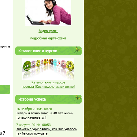
Видео-урок+
подробная карта-схема
оветам
Каталог книг и курсов
Каталог книг и курсов
проекта Живи вкусно, живи легко!
Истории успеха
16 ноября 2015г. 18:28
Теперь я точно знаю: в 40 лет жизнь
только начинается!
7 августа 2014г. 08:53
Знакомые удивлялись, как мне удалось
а 7
так быстро похудеть