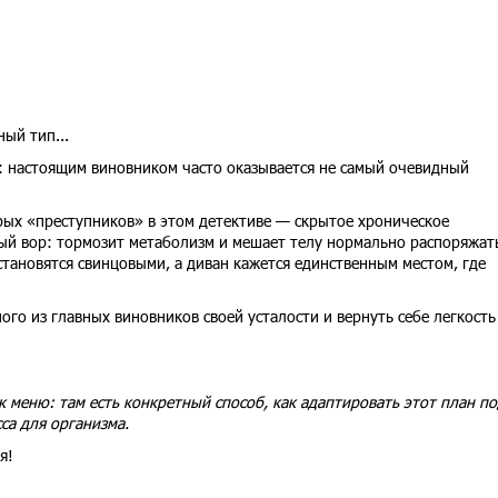
ый тип...
: настоящим виновником часто оказывается не самый очевидный
рых «преступников» в этом детективе — скрытое хроническое
мый вор: тормозит метаболизм и мешает телу нормально распоряжат
становятся свинцовыми, а диван кажется единственным местом, где
го из главных виновников своей усталости и вернуть себе легкость 
 меню: там есть конкретный способ, как адаптировать этот план по
са для организма.
я!