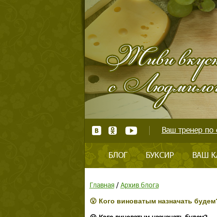
Ваш тренер по 
БЛОГ
БУКСИР
ВАШ К
Главная
/
Архив блога
😮 Кого виноватым назначать будем