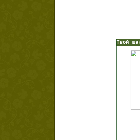
Твой ша