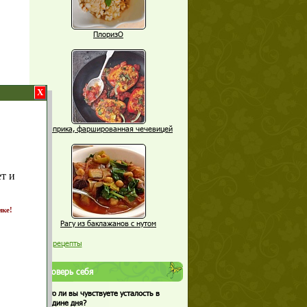
ПлоризО
X
Паприка, фаршированная чечевицей
т и
ике!
Рагу из баклажанов с нутом
Еще рецепты
Проверь себя
Часто ли вы чувствуете усталость в
середине дня?