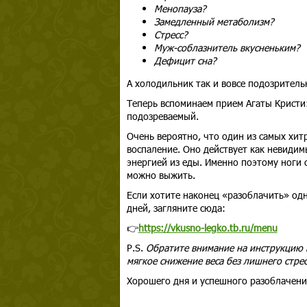
Менопауза?
Замедленный метаболизм?
Стресс?
Муж-соблазнитель вкусненьким?
Дефицит сна?
А холодильник так и вовсе подозрительн
Теперь вспоминаем прием Агаты Кристи
подозреваемый.
Очень вероятно, что один из самых хит
воспаление. Оно действует как невиди
энергией из еды. Именно поэтому ноги 
можно выжить.
Если хотите наконец «разоблачить» одно
дней, загляните сюда:
👉
https://vkusno-legko.tb.ru/menu
P.S.
Обратите внимание на инструкцию к
мягкое снижение веса без лишнего стрес
Хорошего дня и успешного разоблачени