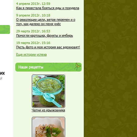
4 апреля 2013г. 12:59
Как я перестала бояться еды и похудела
9 апреля 2012г. 10:18
О революции цели, ветре перемен и о
том, как далеко он меня унёс
29 марта 2012г. 16:53
Помогли картошка, фрукты и имбирь
19 марта 2012г. 15:16
Пусть фото и моя история вас вдохновят!
Еще истории успеха
Наши рецепты
щих
о!
Чатни из крыжовника