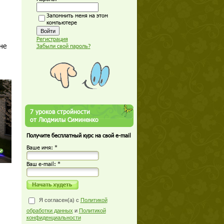
Запомнить меня на этом
компьютере
Регистрация
не
Забыли свой пароль?
7 уроков стройности
от Людмилы Симиненко
Получите бесплатный курс на свой e-mail
Ваше имя: *
Ваш е-mail: *
Я согласен(а) с
Политикой
обработки данных
и
Политикой
конфиденциальности