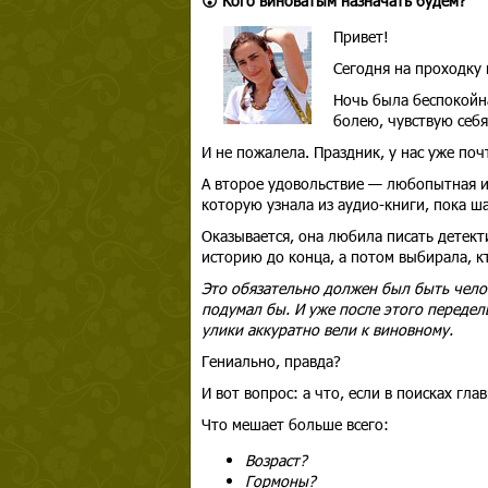
😮 Кого виноватым назначать будем?
Привет!
Сегодня на проходку 
Ночь была беспокойна
болею, чувствую себя
И не пожалела. Праздник, у нас уже почт
А второе удовольствие — любопытная и
которую узнала из аудио-книги, пока ш
Оказывается, она любила писать детек
историю до конца, а потом выбирала, кт
Это обязательно должен был быть челов
подумал бы. И уже после этого передел
улики аккуратно вели к виновному.
Гениально, правда?
И вот вопрос: а что, если в поисках гл
Что мешает больше всего:
Возраст?
Гормоны?