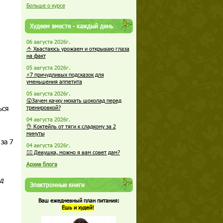
Больше о курсе
Худеем вместе - каждый день
06 августа 2026г.
🍅 Хвастаюсь урожаем и открываю глаза
на факт
05 августа 2026г.
⚡7 причудливых подсказок для
уменьшения аппетита
05 августа 2026г.
😮Зачем качку нюхать шоколад перед
ься
тренировкой?
04 августа 2026г.
👌 Коктейль от тяги к сладкому за 2
минуты
за 7
04 августа 2026г.
🏋️‍♀️ Девушка, можно я вам совет дам?
Архив блога
д
Электронные книги
Ваш ежедневный план питания:
Ешь и худей!