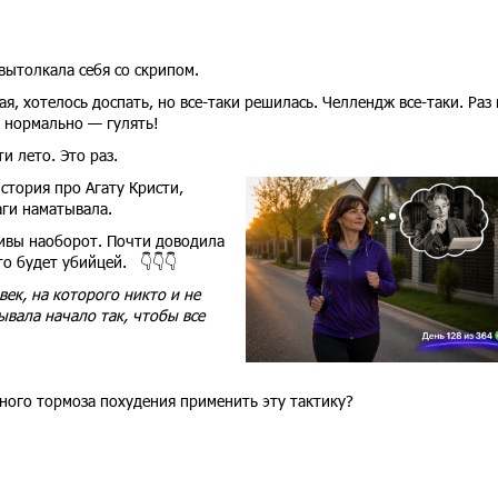
вытолкала себя со скрипом.
я, хотелось доспать, но все-таки решилась. Челлендж все-таки. Раз 
 нормально — гулять!
и лето. Это раз.
стория про Агату Кристи,
аги наматывала.
тивы наоборот. Почти доводила
о будет убийцей. 👇👇👇
ек, на которого никто и не
ывала начало так, чтобы все
авного тормоза похудения применить эту тактику?