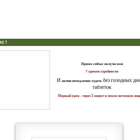
нс!
Прямо сейчас получи мои
7 уроков стройности
И
без голодных дие
начни немедленно худеть
таблеток
Первый урок - через 5 минут в твоем почтовом ящ