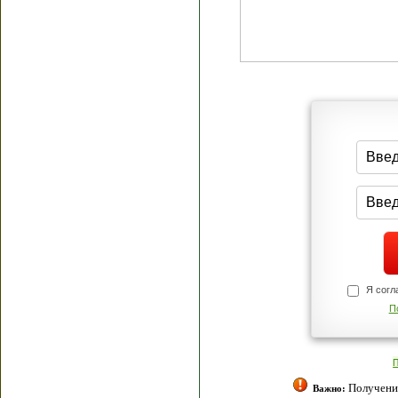
Я согласен(а
Политик
Полити
Получение моих 
Важно: