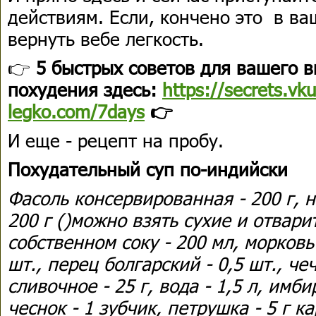
действиям. Если, кончено это в ва
вернуть вебе легкость.
👉
5 быстрых советов для вашего в
похудения здесь:
https://secrets.vk
legko.com/7days
👉
И еще - рецепт на пробу.
Похудательный суп по-индийски
Фасоль консервированная - 200 г, 
200 г ()можно взять сухие и отвар
собственном соку - 200 мл, морковь 
шт., перец болгарский - 0,5 шт., че
сливочное - 25 г, вода - 1,5 л, имби
чеснок - 1 зубчик, петрушка - 5 г к