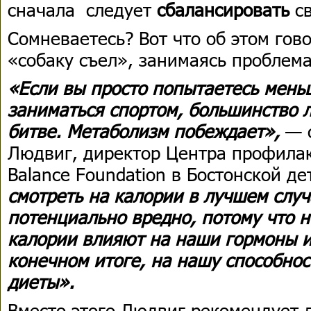
сначала следует
сбалансировать
с
Сомневаетесь? Вот что об этом гов
«собаку съел», занимаясь пробле
«Если вы просто попытаетесь мень
заниматься спортом, большинство 
битве. Метаболизм побеждает»,
— с
Людвиг, директор Центра профила
Balance Foundation в Бостонской д
смотреть на калории в лучшем слу
потенциально вредно, потому что н
калории влияют на наши гормоны и
конечном итоге, на нашу способно
диеты».
Вместо этого Людвиг рекомендует 