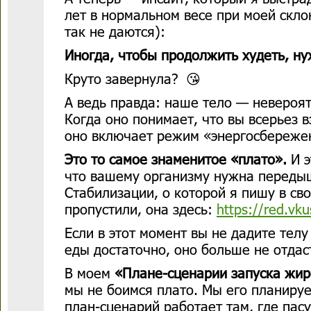
лет в нормальном весе при моей скло
так не даются):
Иногда, чтобы продолжить худеть, ну
Круто завернула? 😘
А ведь правда: наше тело — невероя
Когда оно понимает, что вы всерьез в
оно включает режим «энергосбереже
Это то самое знаменитое «плато».
И э
что вашему организму нужна переды
Стабилизации, о которой я пишу в св
пропустили, она здесь:
https://red.vku
Если в этот момент вы не дадите телу
еды достаточно, оно больше не отдас
В моем
«Плане-сценарии запуска жир
мы не боимся плато. Мы его планиру
план-сценарий работает там, где па