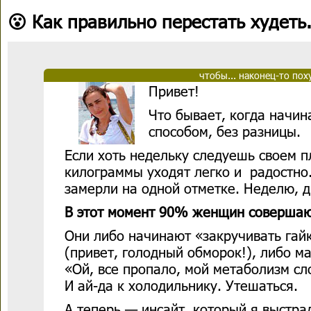
😮 Как правильно перестать худеть.
чтобы... наконец-то пох
Привет!
Что бывает, когда начи
способом, без разницы.
Если хоть недельку следуешь своем п
килограммы уходят легко и радостно.
замерли на одной отметке. Неделю, дв
В этот момент 90% женщин совершаю
Они либо начинают «закручивать гай
(привет, голодный обморок!), либо м
«Ой, все пропало, мой метаболизм сло
И ай-да к холодильнику. Утешаться.
А теперь — инсайт, который я выстра