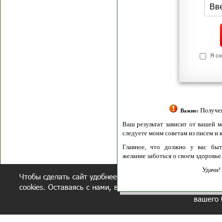
Я согласен(а
Политик
Полити
Получение моих 
Важно:
Ваш результат зависит от вашей мотивации
следуете моим советам из писем и книг.
Главное, что должно у вас быть - вер
желание заботься о своем здоровье.
Удачи! Искрен
Чтобы сделать сайт удобнее, осуществляется обработка и
cookies. Оставаясь с нами, вы соглашаетесь с нашей
полит
вашего 