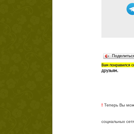
Поделить
В
ам понравился с
друзьям.
!
Теперь Вы може
социальных сет