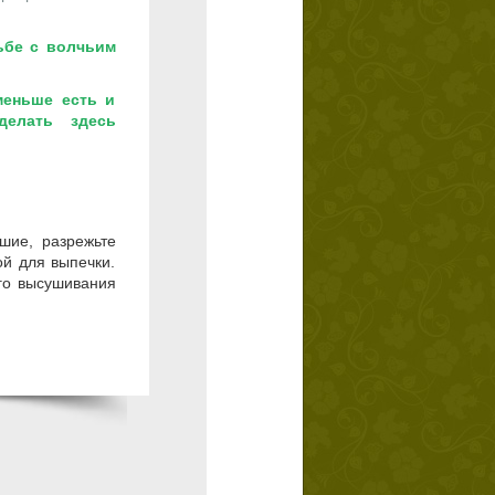
ьбе с волчьим
меньше есть и
делать здесь
шие, разрежьте
ой для выпечки.
ого высушивания