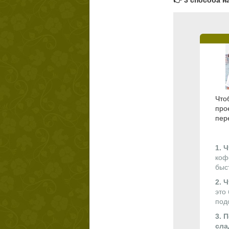
👉 3 способа н
Что
про
пер
1. 
коф
быс
2. 
это
под
3. 
сла