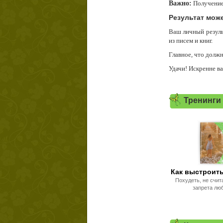
Важно:
Получение 
Результат мож
Ваш личный резуль
из писем и книг.
Главное, что должн
Удачи! Искренне в
Тренинги
Как выстроить
Похудеть, не счит
запрета лю