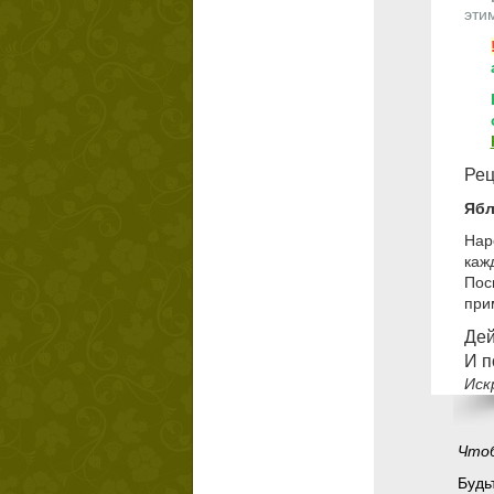
этим
Рец
Ябл
Нар
каж
Пос
при
Дей
И п
Иск
Чтоб
Будьт