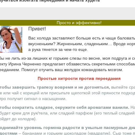
аучиться избегать переедания и начать худеть
Просто и эффективно!
Привет!
Вас холода заставляют больше есть и чаще баловать
вкусненьким? Жирненьким, сладеньким… Вроде нор
а рука тянется за чем-то еще.
бы не лить из-за лишних кг горькие слезы по весне, моя подруга и с
екту Ирина Черненко предлагает обзавестись секретными способа
ееданием. Помогут отучить ваш желудок командовать мозгом.
Простые хитрости против переедания
Чтобы завершить трапезу вовремя и не догоняться,
выпейте ср
е или чай с корицей или присыпьте щепоткой этой пряности подхо
тро получит сигнал о насыщении.
Чтобы сократить сладкое, окружите себя ароматами ванили.
На
 будет крем для рук/тела, или сладкий парфюм (его теплый сладкий
ойдет до холодов).
Поднимайте уровень гормона радости в унылые пасмурные дн
достями
– бананами и горьким шоколадом (квадратик). Сыр тоже 