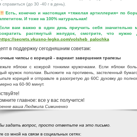
 справиться (до 30 -40 г в день).
!!!
Есть, конечно и настоящая «тяжелая артиллерия» по бор
аппетитом. И тоже на 100% натуральная!
Если вам важно в один день приучить себя значительно 
сократить растянутый желудок, смотрите, что нужно 
https://secrets.vkusno-legko.com/volsheb_palochka
епт в поддержку сегодняшним советам:
очные чипсы с корицей - вариант завершения трапезы
ежьте яблоки с кожурой тонкими кружочками. Если яблоки боль
дый кружок пополам. Выложите на противень, застеленный бумаг
ыпьте корицей и отправьте в разогретую до 60С духовку до полн
мерно на 60-90 минут.
ствуйте!
омните главное: все у вас получится!
ренне ваша Людмила Симиненко
ы задать вопрос, просто ответьте на это письмо.
е со мной на связи в социальных сетях: