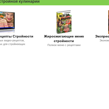
 стройной кулинарии
ецепты Стройности
Жиросжигающие меню
Экспре
ных видео-рецептов,
стройности
Эконом
ых для стройнеющих
Полное меню с рецептами