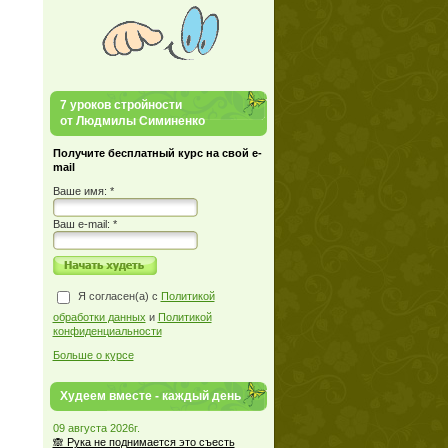
7 уроков стройности
от Людмилы Симиненко
Получите бесплатный курс на свой e-
mail
Ваше имя: *
Ваш е-mail: *
Я согласен(а) с
Политикой
обработки данных
и
Политикой
конфиденциальности
Больше о курсе
Худеем вместе - каждый день
09 августа 2026г.
🙈 Рука не поднимается это съесть