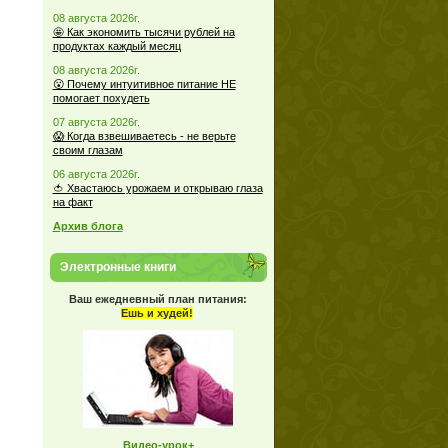
08 августа 2026г.
🤩 Как экономить тысячи рублей на
продуктах каждый месяц
08 августа 2026г.
😮 Почему интуитивное питание НЕ
помогает похудеть
07 августа 2026г.
😱 Когда взвешиваетесь - не верьте
своим глазам
06 августа 2026г.
🍅 Хвастаюсь урожаем и открываю глаза
на факт
Архив блога
Электронные книги
Ваш ежедневный план питания:
Ешь и худей!
Видео-урок+