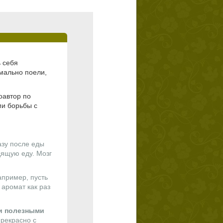
 себя
мально поели,
оавтор по
ми борьбы с
азу после еды
дящую еду. Мозг
пример, пусть
 аромат как раз
и полезными
прекрасно с