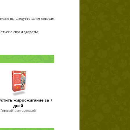
тельно вы следуете моим советам
боться о своем здоровье.
устить жиросжигание за 7
дней
Готовый план-сценарий