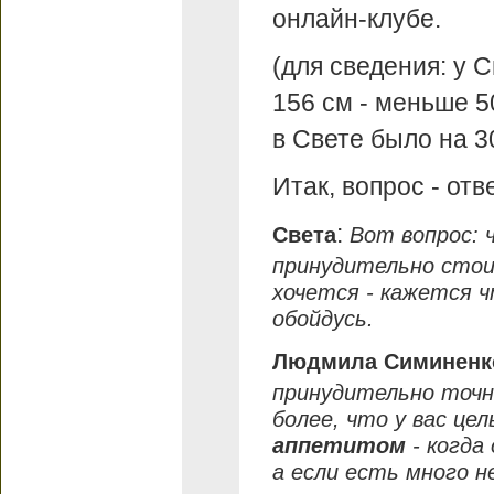
онлайн-клубе.
(для сведения: у С
156 см - меньше 50
в Свете было на 3
Итак, вопрос - отв
:
Светa
Вот вопрос: 
принудительно стои
хочется - кажется ч
обойдусь.
Людмила Симиненк
принудительно точн
более, что у вас це
аппетитом
- когда
а если есть много н