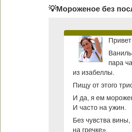
💡Мороженое без пос
Привет
Ваниль
пара ч
из изабеллы.
Пищу от этого три
И да, я ем мороже
И часто на ужин.
Без чувства вины,
на гречке».