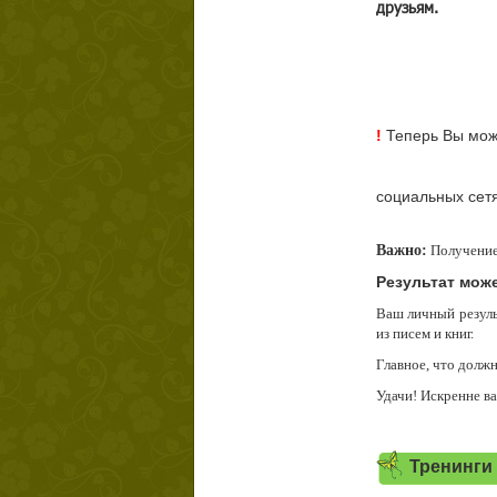
друзьям.
!
Теперь Вы може
социальных сет
Важно:
Получение 
Результат мож
Ваш личный резуль
из писем и книг.
Главное, что должн
Удачи! Искренне в
Тренинги