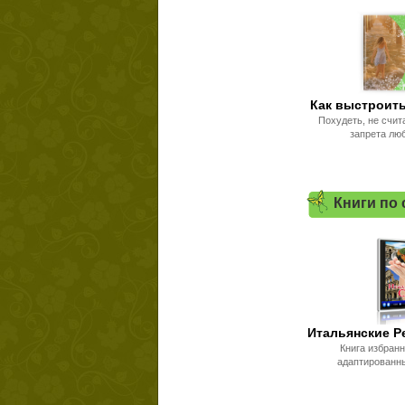
Как выстроить
Похудеть, не счит
запрета лю
Книги по
Итальянские Р
Книга избран
адаптированн