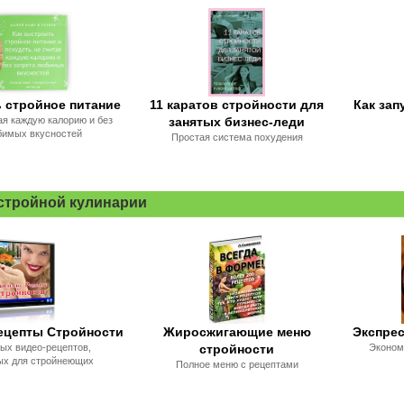
 стройное питание
11 каратов стройности для
Как зап
ая каждую калорию и без
занятых бизнес-леди
бимых вкусностей
Простая система похудения
 стройной кулинарии
ецепты Стройности
Жиросжигающие меню
Экспре
ных видео-рецептов,
стройности
Эконом
ых для стройнеющих
Полное меню с рецептами