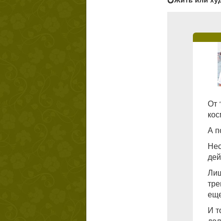
💍Жить или ху
От
кос
А п
Нес
дей
Лиш
тре
еще
И т