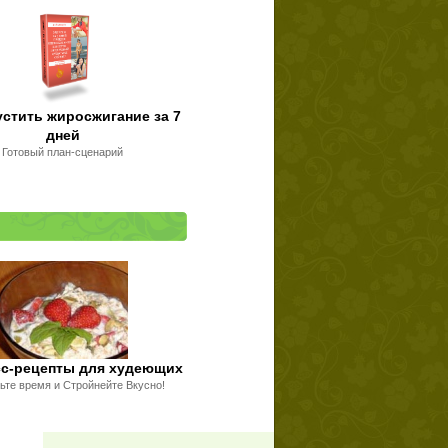
устить жиросжигание за 7
дней
Готовый план-сценарий
сс-рецепты для худеющих
ьте время и Стройнейте Вкусно!