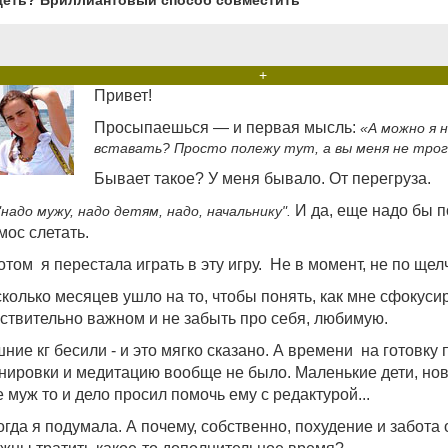
деть? Бриллиантовый способ совместить
+
Привет!
Просыпаешься — и первая мысль:
«А можно я н
вставать? Просто полежу тут, а вы меня не тро
Бывает такое? У меня бывало. От перегруза.
И да, еще надо бы п
"надо мужу, надо детям, надо, начальнику".
мос слетать.
отом я перестала играть в эту игру. Не в момент, не по щел
колько месяцев ушло на то, чтобы понять, как мне сфокуси
ствительно важном и не забыть про себя, любимую.
ние кг бесили - и это мягко сказано. А времени на готовку 
нировки и медитацию вообще не было. Маленькие дети, нов
 муж то и дело просил помочь ему с редактурой...
огда я подумала. А почему, собственно, похудение и забота 