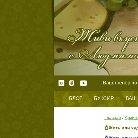
Ваш тренер по 
БЛОГ
БУКСИР
ВАШ
КОНТАКТЫ
Главная
/
Архив 
💍Жить или ху