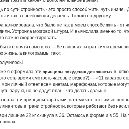
жны тратить какое-то дополнительное время?
ь по сути стройность - это просто способ жить чуть иначе. Д
 ты и так в своей жизни делаешь. Только по-другому.
анализировала, что было не так в моем способе жить - от че
дили. Устроила мозговой штурм. И вычислила именно то, ч
го важно скорректировать.
бы всё почти само шло — без лишних затрат сил и времен
ю жизнь, а килограммы тают.
олучилось!
же я оформила эти
в четко
принципы похудения для занятых
кого есть время смотреть часовые видео?) — «11 каратов ст
 мой личный ответ всем диетам, марафонам, которые могу
нуть пару кг, но не дадут план - что делать дальше.
азвала эти принципы кара́тами, потому что это самые ценн
ллиантовые грани стройности, которые работают без насил
вои лишние 22 кг скинула в 36. Остаюсь в форме и в 55. На 
нципах.