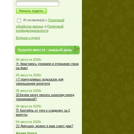
Я согласен(а) с
Политикой
обработки данных
и
Политикой
конфиденциальности
Больше о курсе
Худеем вместе - каждый день
06 августа 2026г.
🍅 Хвастаюсь урожаем и открываю глаза
на факт
05 августа 2026г.
⚡7 причудливых подсказок для
уменьшения аппетита
05 августа 2026г.
😮Зачем качку нюхать шоколад перед
тренировкой?
04 августа 2026г.
👌 Коктейль от тяги к сладкому за 2
минуты
04 августа 2026г.
🏋️‍♀️ Девушка, можно я вам совет дам?
Архив блога