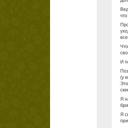
дол
Вед
что
Про
ухо
все
Что
сво
И п
Поз
(у 
Это
ски
Я н
бри
Я с
при