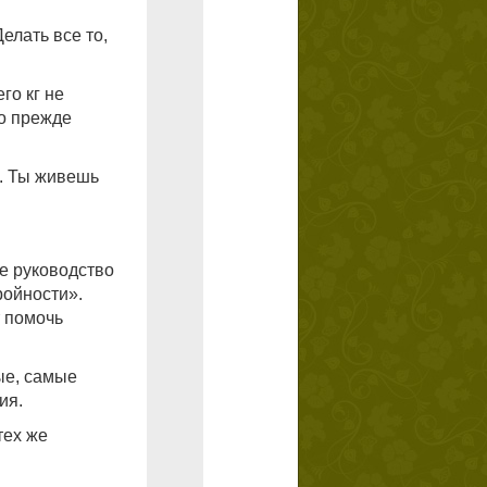
елать все то,
го кг не
то прежде
и. Ты живешь
е руководство
ройности».
т помочь
ые, самые
ия.
тех же