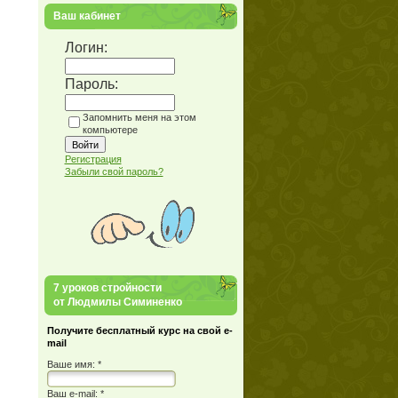
Ваш кабинет
Логин:
Пароль:
Запомнить меня на этом
компьютере
Регистрация
Забыли свой пароль?
7 уроков стройности
от Людмилы Симиненко
Получите бесплатный курс на свой e-
mail
Ваше имя: *
Ваш е-mail: *