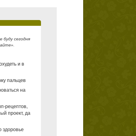
е буду сегодня
гайте».
охудеть и в
чку пальцев
роваться на
пп-рецептов,
ый проект, да
о здоровье