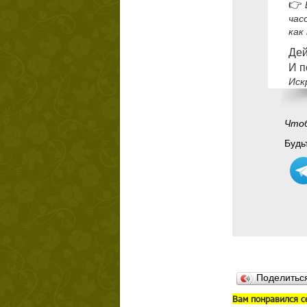
👉
час
как
Дей
И п
Иск
Чтоб
Будьт
Поделить
В
ам понравился с