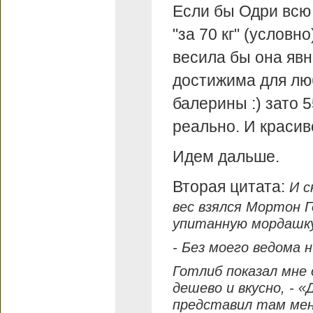
Если бы Одри всю 
"за 70 кг" (условно
весила бы она явн
достижима для люб
балерины :) зато 
реально. И красив
Идем дальше.
Вторая цитата:
И с
вес взялся Мортон Г
упитанную мордашку
- Без моего ведома 
Готлиб показал мне
дешево и вкусно, - «
представил там ме