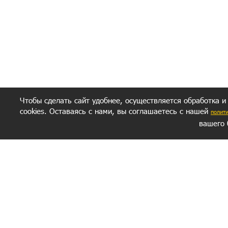
Ваш результат зависит от вашей мотивации
следуете моим советам из писем и книг.
Главное, что должно у вас быть - вер
желание заботься о своем здоровье.
Удачи! Искрен
Чтобы сделать сайт удобнее, осуществляется обработка и
cookies. Оставаясь с нами, вы соглашаетесь с нашей
полит
вашего 
СЕКРЕТНЫЙ РАЗДЕЛ
ВОПРОС-ОТВЕТ
ОБ АВТОРЕ
Политика обработки данных
Политика конфиденциальности