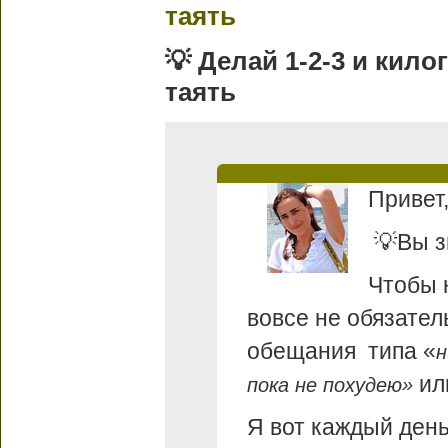
таять
💡 Делай 1-2-3 и кил
таять
Привет
💡Вы 
Чтобы 
вовсе не обязател
обещания типа «
н
и
пока не похудею»
Я вот каждый день