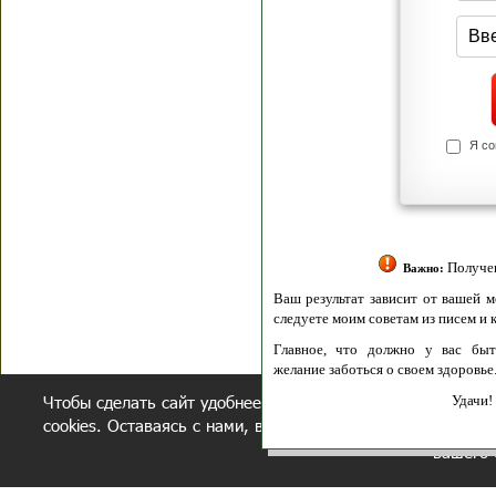
Я согласен(а
Политик
Полити
Получение моих 
Важно:
Ваш результат зависит от вашей мотивации
следуете моим советам из писем и книг.
Главное, что должно у вас быть - вер
желание заботься о своем здоровье.
Чтобы сделать сайт удобнее, осуществляется обработка и
Удачи! Искрен
cookies. Оставаясь с нами, вы соглашаетесь с нашей
полит
вашего 