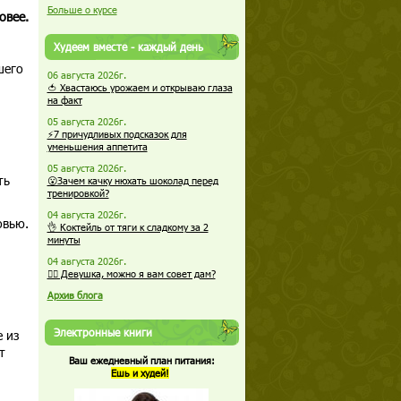
Больше о курсе
овее.
Худеем вместе - каждый день
шего
06 августа 2026г.
🍅 Хвастаюсь урожаем и открываю глаза
на факт
05 августа 2026г.
⚡7 причудливых подсказок для
уменьшения аппетита
05 августа 2026г.
ть
😮Зачем качку нюхать шоколад перед
тренировкой?
04 августа 2026г.
овью.
👌 Коктейль от тяги к сладкому за 2
минуты
04 августа 2026г.
🏋️‍♀️ Девушка, можно я вам совет дам?
Архив блога
Электронные книги
 из
т
Ваш ежедневный план питания:
Ешь и худей!