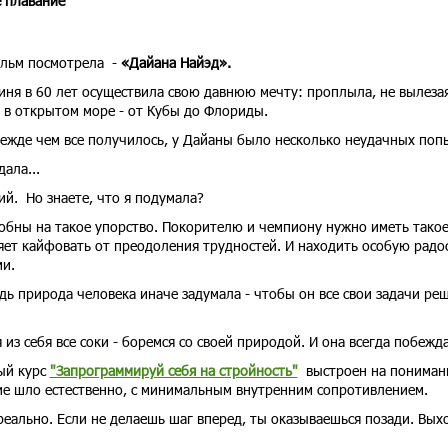
е плавание
ильм посмотрела -
«Дайана Найэд».
иня в 60 лет осуществила свою давнюю мечту: проплыла, не вылезая
 в открытом море - от Кубы до Флориды.
режде чем все получилось, у Дайаны было несколько неудачных поп
дала...
й. Но знаете, что я подумала?
обны на такое упорство. Покорителю и чемпиону нужно иметь тако
яет кайфовать от преодоления трудностей. И находить особую радос
ми.
дь природа человека иначе задумала - чтобы он все свои задачи реш
из себя все соки - боремся со своей природой. И она всегда побежда
ый курс
"Запрограммируй себя на стройность"
выстроен на пониман
е шло естественно, с минимальным внутренним сопротивлением.
реально. Если не делаешь шаг вперед, ты оказываешься позади. Выхо