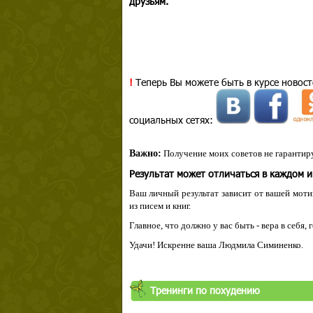
друзьям.
!
Теперь Вы можете быть в курсе новост
социальных сетях:
Важно:
Получение моих советов не гарантиру
Результат может отличаться в каждом 
Ваш личный результат зависит от вашей мотив
из писем и книг.
Главное, что должно у вас быть - вера в себя,
Удачи! Искренне ваша Людмила Симиненко.
Твой ша
Тренинги по похудению