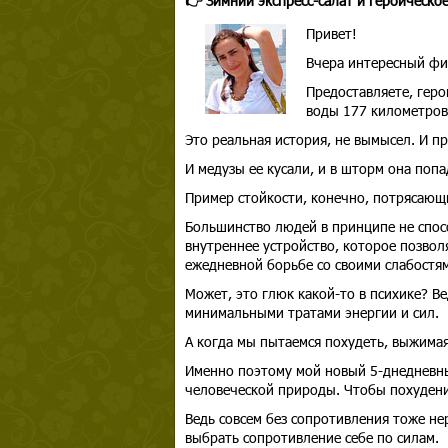
👉 Зимний экспресс-салат и героическо
Привет!
Вчера интересный ф
Предоставляете, геро
воды 177 километров
Это реальная история, не вымысел. И п
И медузы ее кусали, и в шторм она попа
Пример стойкости, конечно, потрясающи
Большинство людей в принципе не спос
внутреннее устройство, которое позвол
ежедневной борьбе со своими слабостя
Может, это глюк какой-то в психике? Ве
минимальными тратами энергии и сил.
А когда мы пытаемся похудеть, выжимая 
Именно поэтому мой новый 5-днедневн
человеческой природы. Чтобы похудени
Ведь совсем без сопротивления тоже не
выбрать сопротивление себе по силам.