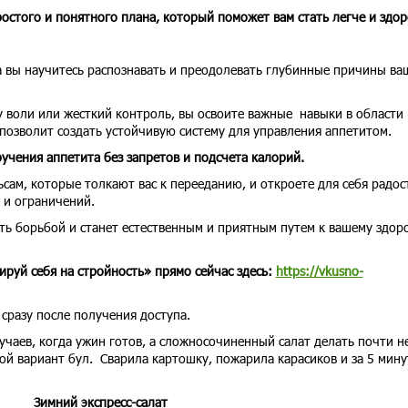
ростого и понятного плана, который поможет вам стать легче и здор
а вы научитесь распознавать и преодолевать глубинные причины ва
у воли или жесткий контроль, вы освоите важные навыки в области
позволит создать устойчивую систему для управления аппетитом.
ручения аппетита без запретов и подсчета калорий.
ьсам, которые толкают вас к перееданию, и откроете для себя радос
 и ограничений.
ть борьбой и станет естественным и приятным путем к вашему здор
ируй себя на стройность» прямо сейчас здесь:
https://vkusno-
 сразу после получения доступа.
чаев, когда ужин готов, а сложносочиненный салат делать почти не
кой вариант бул. Сварила картошку, пожарила карасиков и за 5 мину
Зимний экспресс-салат