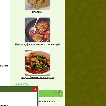
ПлоризО
Паприка, фаршированная чечевицей
оветам
Рагу из баклажанов с нутом
Еще рецепты
X
Проверь себя
Часто ли вы чувствуете усталость в
середине дня?