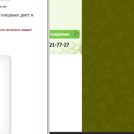
Да
т и
Нет
ике!
а 7
Телефоны службы поддержки
+7 (909) 421-77-27
щих
о!