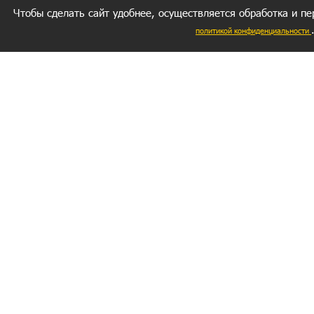
Чтобы сделать сайт удобнее, осуществляется обработка и пе
политикой конфиденциальности
Ваш резуль
следуете мо
Главное, 
желание за
СЕКРЕТНЫЙ РАЗДЕЛ
ВОПРОС