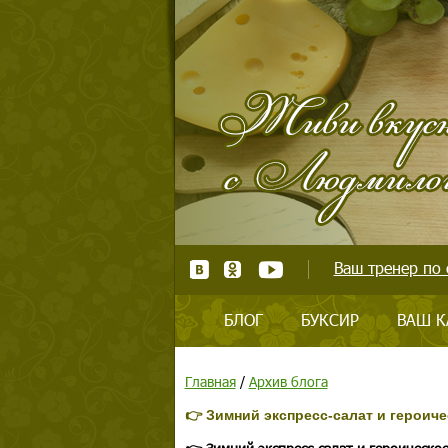
Ваш тренер по 
БЛОГ
БУКСИР
ВАШ К
Главная
/
Архив блога
👉 Зимний экспресс-салат и героич