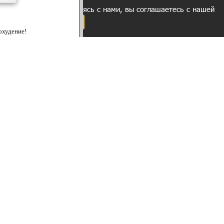
ованием cookies. Оставаясь с нами, вы соглашаетесь с нашей
 браузера.
Согласен
ательно вы
 фигуру и