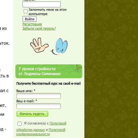
Запомнить меня на этом
компьютере
Регистрация
 из
Забыли свой пароль?
ыток.
7 уроков стройности
е
от Людмилы Симиненко
ть в
Получите бесплатный курс на свой e-mail
ал с
Ваше имя: *
Ваш е-mail: *
ет.
ии
Я согласен(а) с
Политикой
д -
обработки данных
и
Политикой
конфиденциальности