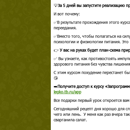
💡
За 5 дней вы запустите реализацию п
И вот почему:
✅В результате прохождения этого курс
переедания.
✅Вместо того, чтобы полагаться на сил
психологии и физиологии питания. Это 
👉
У вас на руках будет план-схема при
✅ Вы узнаете, как противостоять импул
здорового питания без чувства лишения
С этим курсом похудение перестанет бы
😘
➡️
Получите доступ к курсу «Запрограмм
legko.tb.ru/app
Все подарки первый урок откроется вам
Сегодняшний рецепт дня хорошо для слу
чего или лень. У меня как раз вчера та
сварганила салат.