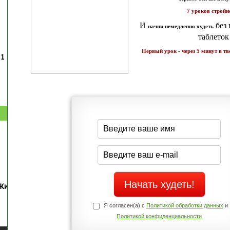
7 уроков стройности
И
без голодных дие
начни немедленно худеть
таблеток
Первый урок - через 5 минут в твоем почтовом ящ
1 каратов стройности для занятых
Как запустить жиросжигание з
бизнес-леди
дней
Простая система похудения
Готовый план-сценарий
Жиросжигающие меню стройности
Экспресс-рецепты для худею
Полное меню с рецептами
Экономьте время и Стройнейте Вкусн
Я согласен(а) с
Политикой обработки данных
и
Политикой конфиденциальности