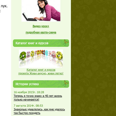
 лук.
х
Видео-урок+
подробная карта-схема
Каталог книг и курсов
Каталог книг и курсов
проекта Живи вкусно, живи легко!
Истории успеха
16 ноября 2015г. 18:28
Теперь я точно знаю: в 40 лет жизнь
только начинается!
7 августа 2014г. 08:53
Знакомые удивлялись, как мне удалось
так быстро похудеть