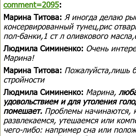
comment=2095
:
Марина Титова:
Я иногда делаю ры
консервированный тунец,рис отварн
пол-банки,1 ст л оливкового масла
Людмила Симиненко:
Очень интере
Марина!
Марина Титова:
Пожалуйста,лишь б
стройности
Людмила Симиненко:
Марина,
люба
удовольствием и для утоления гол
помешает.
Проблемы начинаются, к
развлекаемся, утешаемся или комп
чего-либо: например сна или поло