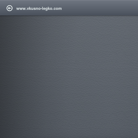
www.vkusno-legko.com