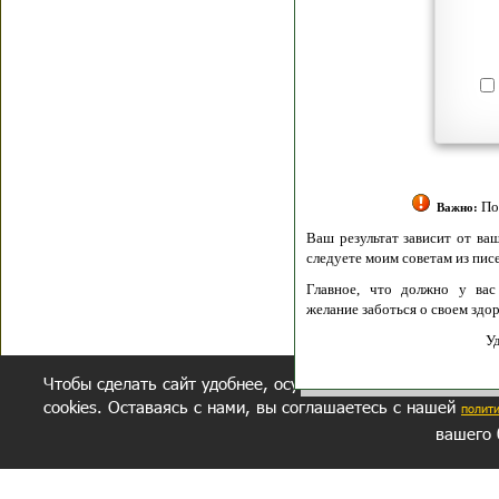
Я согласен(а
Политик
Полити
Получение моих 
Важно:
Ваш результат зависит от вашей мотивации
следуете моим советам из писем и книг.
Главное, что должно у вас быть - вер
желание заботься о своем здоровье.
Удачи! Искрен
Чтобы сделать сайт удобнее, осуществляется обработка и
cookies. Оставаясь с нами, вы соглашаетесь с нашей
полит
вашего 