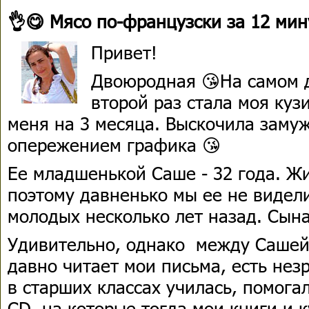
👌😋 Мясо по-французски за 12 мин
Привет!
Двоюродная 😘На самом 
второй раз стала моя куз
меня на 3 месяца. Выскочила замуж 
опережением графика 😘
Ее младшенькой Саше - 32 года. Ж
поэтому давненько мы ее не видели
молодых несколько лет назад. Сын
Удивительно, однако между Сашей 
давно читает мои письма, есть нез
в старших классах училась, помога
CD, на которые тогда мои книги и 