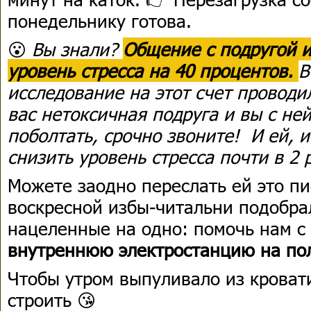
понедельнику готова.
😮
Вы знали?
Общение с подругой и
уровень стресса на 40 процентов.
В
исследование на этот счет проводил
вас нетоксичная подруга и вы с не
поболтать, срочно звоните! И ей, 
снизить уровень стресса почти в 2 
Можете заодно переслать ей это пи
воскресной избы-читальни подобра
нацеленные на одно: помочь нам с
внутреннюю электростанцию на по
Чтобы утром выпуливало из кроват
строить 😘