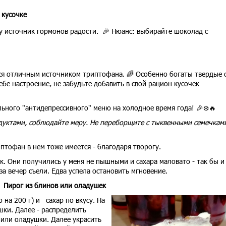
 кусочке
у источник гормонов радости. 🎉 Нюанс: выбирайте шоколад с
ся отличным источником триптофана. 🌈 Особенно богаты твердые 
себе настроение, не забудьте добавить в свой рацион кусочек
ального "антидепрессивного" меню на холодное время года! 🎉❄️🔥
дуктами, соблюдайте меру. Не переборщите с тыквенными семечкам
птофан в нем тоже имеется - благодаря творогу.
ек. Они получились у меня не пышными и сахара маловато - так бы и
а вечер съели. Едва успела остановить мгновение.
Пирог из блинов или оладушек
 на 200 г) и сахар по вкусу. На
ки. Далее - распределить
 или оладушки. Далее украсить