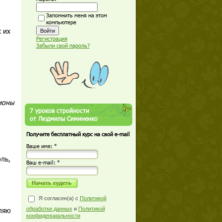
Запомнить меня на этом
компьютере
 их
Регистрация
Забыли свой пароль?
рмоны
7 уроков стройности
от Людмилы Симиненко
Получите бесплатный курс на свой e-mail
Ваше имя: *
ль,
Ваш е-mail: *
Я согласен(а) с
Политикой
ляю
обработки данных
и
Политикой
конфиденциальности