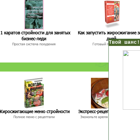
1 каратов стройности для занятых
Как запустить жиросжигание з
бизнес-леди
дней
нс!
Простая система похудения
Готовый план-сценарий
Прямо сейчас получи мои
7 уроков стройности
И
без голодных дие
начни немедленно худеть
таблеток
Первый урок - через 5 минут в твоем почтовом ящ
Жиросжигающие меню стройности
Экспресс-рецепты для худею
Полное меню с рецептами
Экономьте время и Стройнейте Вкусн