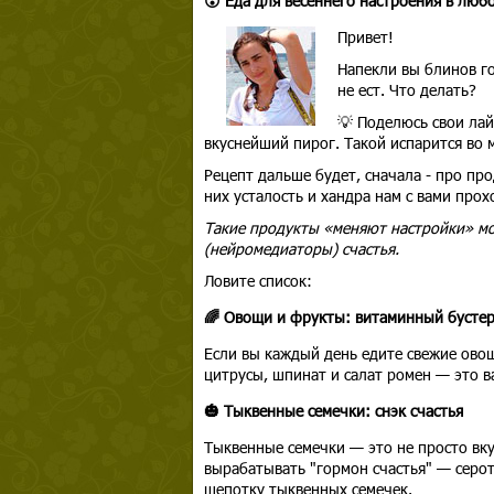
😮 Еда для весеннего настроения в люб
Привет!
Напекли вы блинов го
не ест. Что делать?
💡 Поделюсь свои ла
вкуснейший пирог. Такой испарится во м
Рецепт дальше будет, сначала - про пр
них усталость и хандра нам с вами прох
Такие продукты «меняют настройки» моз
(нейромедиаторы) счастья.
Ловите список:
🌈 Овощи и фрукты: витаминный бусте
Если вы каждый день едите свежие ово
цитрусы, шпинат и салат ромен — это в
🎃 Тыквенные семечки: снэк счастья
Тыквенные семечки — это не просто вку
вырабатывать "гормон счастья" — серо
щепотку тыквенных семечек.