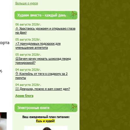
Больше о курсе
Худеем вместе - каждый день
06 августа 2026г.
🍅 Хвастаюсь урожаем и открываю глаза
на факт
05 августа 2026г.
сорта
⚡7 причудливых подсказок для
уменьшения аппетита
05 августа 2026г.
😮Зачем качку нюхать шоколад перед
тренировкой?
и,
04 августа 2026г.
👌 Коктейль от тяги к сладкому за 2
минуты
04 августа 2026г.
🏋️‍♀️ Девушка, можно я вам совет дам?
Архив блога
Электронные книги
Ваш ежедневный план питания:
Ешь и худей!