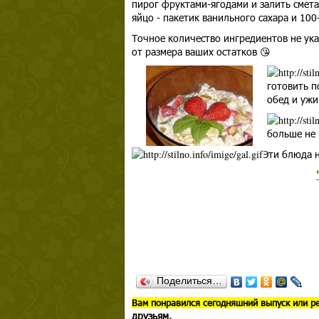
пирог фруктами-ягодами и залить смета
яйцо - пакетик ванильного сахара и 100
Точное количество ингредиентов не ука
от размера ваших остатков 😘
готовить п
обед и ужи
больше не 
Эти блюда н
Поделиться…
В
ам понравился сегодняшний выпуск или р
друзьям.