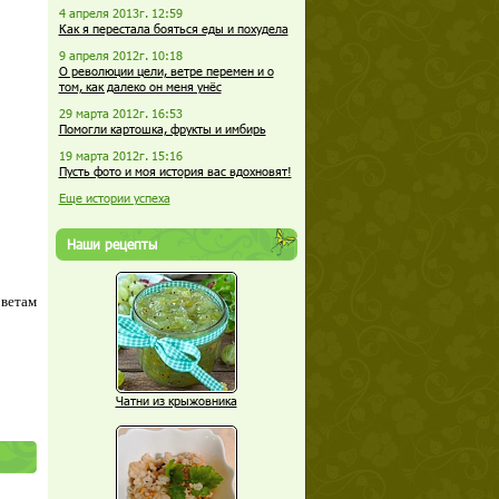
4 апреля 2013г. 12:59
Как я перестала бояться еды и похудела
9 апреля 2012г. 10:18
О революции цели, ветре перемен и о
том, как далеко он меня унёс
29 марта 2012г. 16:53
Помогли картошка, фрукты и имбирь
19 марта 2012г. 15:16
Пусть фото и моя история вас вдохновят!
Еще истории успеха
Наши рецепты
оветам
Чатни из крыжовника