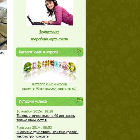
Видео-урок+
подробная карта-схема
Каталог книг и курсов
ия
Каталог книг и курсов
проекта Живи вкусно, живи легко!
Истории успеха
16 ноября 2015г. 18:28
Теперь я точно знаю: в 40 лет жизнь
только начинается!
7 августа 2014г. 08:53
Знакомые удивлялись, как мне удалось
так быстро похудеть