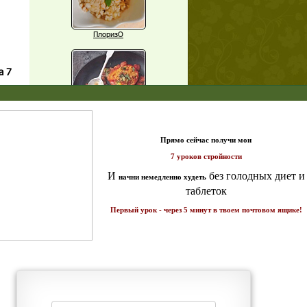
ПлоризО
а 7
X
Паприка, фаршированная чечевицей
т и
ике!
Рагу из баклажанов с нутом
щих
Еще рецепты
о!
Проверь себя
Часто ли вы чувствуете усталость в
середине дня?