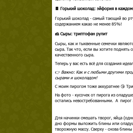
🍫 Горький шоколад: эйфория в каждом
Горький шоколад - самый тающий во рт
содержанием какао не менее 85%!
🧀 Сыры: триптофан рулит
Сыры, как и тыквенные семечки являют
сыра. Так что, если вы хотите поднять 
качественного сыра.
Теперь у вас есть всё для создания иде
👉
Важно: Как и с любыми другими про
сырами и шоколадом!
С моим пирогом тоже аккуратнее 😘 Три
На фото - кусочек от пирога из оладуш
остались невостребованными. А пирог з
Для начинки смешать творог, яйца (одно
дно формы выложить блины или оладуш
творожную массу. Сверху - снова блины