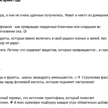
ое время года
ру, а они не очень удачные получились. Лежат и никто из домашних
йфхаком - как превращаю неудачные блинчики или оладушки во
гновение ока. 😘
одукты, которые важно включать в свой рацион осенью и зимой. Без
оду не дадут.
га. Потому что содержат вещества, которые превращаются... в го
р
щи и фрукты, шансы захандрить уменьшаются. 🍊🥦 Стручковая фасо
аш заряд фолиевой кислоты, которая поднимет настроение!
сный перекус, это источник триптофана, который помогает
тонин. 🌟 В мою ореховую подборку каждое утро обязательно добав