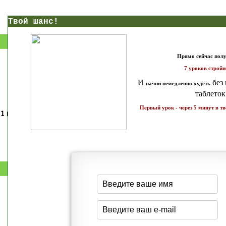
нс!
Прямо сейчас получи мои
7 уроков стройности
И
без голодных дие
начни немедленно худеть
таблеток
Первый урок - через 5 минут в твоем почтовом ящ
1 каратов стройности для занятых
Как запустить жиросжигание з
бизнес-леди
дней
Простая система похудения
Готовый план-сценарий