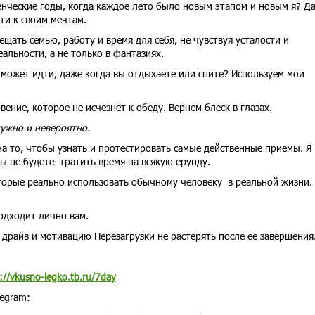
нческие годы, когда каждое лето было новым этапом и новым я? Д
дти к своим мечтам.
ещать семью, работу и время для себя, не чувствуя усталости и
еальности, а не только в фантазиях.
может идти, даже когда вы отдыхаете или спите? Используем мои
ение, которое не исчезнет к обеду. Вернем блеск в глазах.
адужно и невероятно.
 на то, чтобы узнать и протестировать самые действенные приемы. Я
ы не будете тратить время на всякую ерунду.
торые реально использовать обычному человеку в реальной жизни. 
подходит лично вам.
 драйв и мотивацию Перезагрузки не растерять после ее завершения
://vkusno-legko.tb.ru/7day
legram: