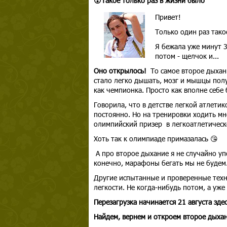
😮Такое только раз в жизни было
Привет!
Только один раз тако
Я бежала уже минут 3
потом - щелчок и...
Оно открылось!
То самое второе дыхан
стало легко дышать, мозг и мышцы полу
как чемпионка. Просто как вполне себе
Говорила, что в детстве легкой атлетик
постоянно. Но на тренировки ходить мн
олимпийский призер в легкоатлетическ
Хоть так к олимпиаде примазалась 😘
А про второе дыхание я не случайно у
конечно, марафоны бегать мы не будем
Другие испытанные и проверенные техн
легкости. Не когда-нибудь потом, а уже 
Перезагрузка
начинается 21 августа зде
Найдем, вернем и откроем второе дыха