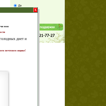
Да
X
Нет
Телефоны службы поддержки
+7 (909) 421-77-27
т и
ике!
а 7