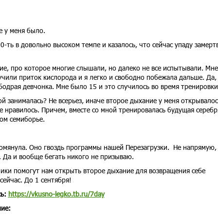
е у меня было.
0-ть в довольно высоком темпе и казалось, что сейчас упаду замертв
ие, про которое многие слышали, но далеко не все испытывали. Мне
чили приток кислорода и я легко и свободно побежала дальше. Да,
 бодрая девчонка. Мне было 15 и это случилось во время тренировк
ой занималась? Не всерьез, иначе второе дыхание у меня открывало
е нравилось. Причем, вместе со мной тренировалась будущая сереб
ом семиборье.
помянула. Оно гвоздь программы нашей Перезагрузки. Не напрямую,
. Да и вообще бегать никого не призываю.
ики помогут нам открыть второе дыхание для возвращения себе
сейчас. До 1 сентября!
сь:
https://vkusno-legko.tb.ru/7day
ние: