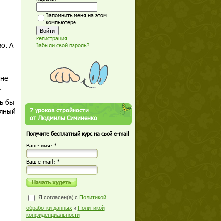
Запомнить меня на этом
компьютере
Регистрация
о. А
Забыли свой пароль?
 не
и.
сь бы
7 уроков стройности
ряный
от Людмилы Симиненко
Получите бесплатный курс на свой e-mail
Ваше имя: *
Ваш е-mail: *
Я согласен(а) с
Политикой
обработки данных
и
Политикой
конфиденциальности