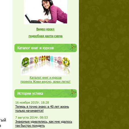
Видео-урок+
подробная карта-схема
Каталог книг и курсов
Каталог книг и курсов
проекта Живи вкусно, живи легко!
Истории успеха
16 ноября 2015г. 18:28
Теперь я точно знаю: в 40 лет жизнь
только начинается!
7 августа 2014г. 08:53
тый
Знакомые удивлялись, как мне удалось
а
так быстро похудеть