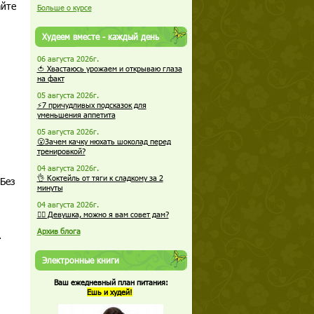
айте
Больше о курсе
Худеем вместе - каждый день
06 августа 2026г.
🍅 Хвастаюсь урожаем и открываю глаза
на факт
05 августа 2026г.
⚡7 причудливых подсказок для
уменьшения аппетита
05 августа 2026г.
😮Зачем качку нюхать шоколад перед
тренировкой?
04 августа 2026г.
👌 Коктейль от тяги к сладкому за 2
Без
минуты
04 августа 2026г.
🏋️‍♀️ Девушка, можно я вам совет дам?
Архив блога
.
Электронные книги
Ваш ежедневный план питания:
Ешь и худей!