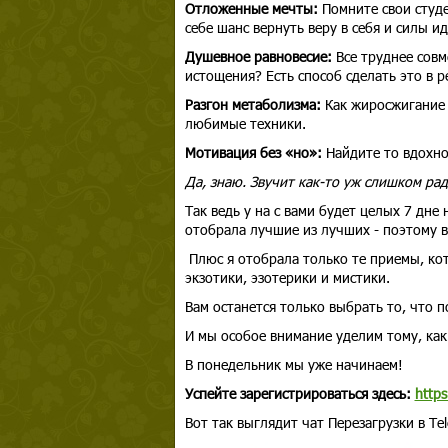
Отложенные мечты:
Помните свои студе
себе шанс вернуть веру в себя и силы и
Душевное равновесие:
Все труднее совм
истощения? Есть способ сделать это в р
Разгон метаболизма:
Как жиросжигание 
любимые техники.
Мотивация без «но»:
Найдите то вдохнов
Да, знаю. Звучит как-то уж слишком р
Так ведь у на с вами будет целых 7 дне
отобрала лучшие из лучших - поэтому в
Плюс я отобрала только те приемы, ко
экзотики, эзотерики и мистики.
Вам останется только выбрать то, что 
И мы особое внимание уделим тому, как
В понедельник мы уже начинаем!
Успейте зарегистрироваться здесь:
https
Вот так выглядит чат Перезагрузки в Te