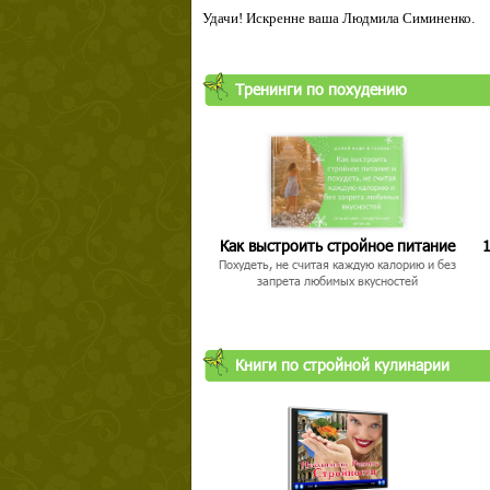
Удачи! Искренне ваша Людмила Симиненко.
Твой ша
Тренинги по похудению
Как выстроить стройное питание
1
Похудеть, не считая каждую калорию и без
запрета любимых вкусностей
Книги по стройной кулинарии