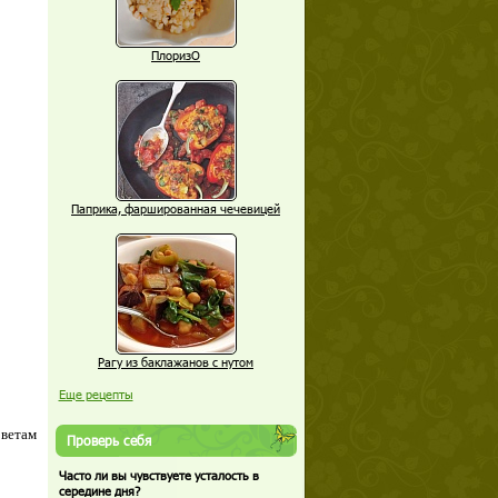
ПлоризО
Паприка, фаршированная чечевицей
Рагу из баклажанов с нутом
Еще рецепты
оветам
Проверь себя
Часто ли вы чувствуете усталость в
середине дня?