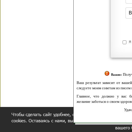
Я согласен(а
Политик
Полити
Получение моих 
Важно:
Ваш результат зависит от вашей мотивации
следуете моим советам из писем и книг.
Главное, что должно у вас быть - вер
желание заботься о своем здоровье.
Удачи! Искрен
Чтобы сделать сайт удобнее, осуществляется обработка и
cookies. Оставаясь с нами, вы соглашаетесь с нашей
полит
вашего 