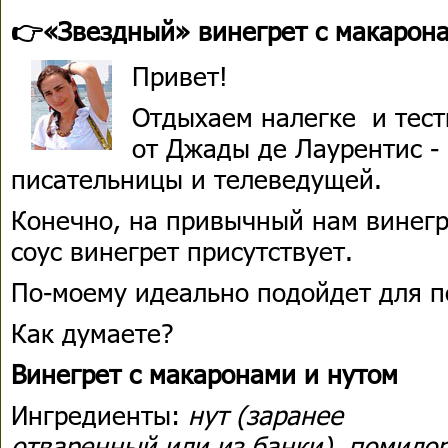
👉«Звездный» винегрет с макарон
Привет!
Отдыхаем налегке и тест
от Джады де Лаурентис -
писательницы и телеведущей.
Конечно, на привычный нам винегре
соус винегрет присутствует.
По-моему идеально подойдет для п
Как думаете?
Винегрет с макаронами и нутом
Ингредиенты:
нут (заранее
отваренный или из банки), помидо