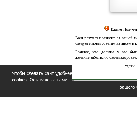
Политик
Полити
Получение моих 
Важно:
Ваш результат зависит от вашей мотивации
следуете моим советам из писем и книг.
Главное, что должно у вас быть - вер
желание заботься о своем здоровье.
Удачи! Искрен
Чтобы сделать сайт удобнее, осуществляется обработка и
cookies. Оставаясь с нами, вы соглашаетесь с нашей
полит
вашего 