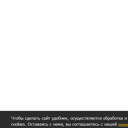
Я согласен(а
Политик
Полити
Получение моих 
Важно:
Ваш результат зависит от вашей мотивации
следуете моим советам из писем и книг.
Главное, что должно у вас быть - вер
желание заботься о своем здоровье.
Удачи! Искрен
Чтобы сделать сайт удобнее, осуществляется обработка и
cookies. Оставаясь с нами, вы соглашаетесь с нашей
полит